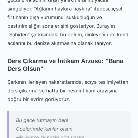
gücünü ve acının dışarıya akıtılma ihtiyacını
simgeliyor. "Ağlarım haykıra haykıra" ifadesi, içsel
fırtınanın dışa vurumunu, suskunluğun ve
bastırılmışlığın sona erişini gösteriyor. Buray'ın
"Sahiden" şarkısındaki bu bölüm, dinleyenin de kendi
acılarını bu denize akıtmasına olanak tanıyor.
Ders Çıkarma ve İntikam Arzusu: "Bana
Ders Olsun"
Şarkının ilerleyen nakaratlarında, acıya teslimiyetten
ders çıkarma ve hatta bir nevi intikam arayışına
doğru bir evrim görüyoruz.
Bu gece tutmayın beni
Gözlerimde kanlar olsun
Hiç kimse silmesin göz yaşımı