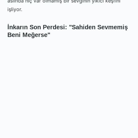
aslında hiç var olmamış bir sevginin yıkıcı keşfini
işliyor.
İnkarın Son Perdesi: "Sahiden Sevmemiş
Beni Meğerse"