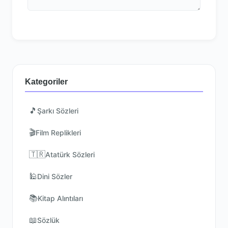
Kategoriler
🎵
Şarkı Sözleri
🎬
Film Replikleri
🇹🇷
Atatürk Sözleri
🕌
Dini Sözler
📚
Kitap Alıntıları
📖
Sözlük