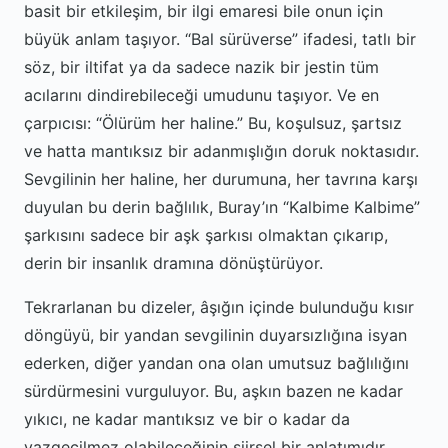
basit bir etkileşim, bir ilgi emaresi bile onun için
büyük anlam taşıyor. “Bal sürüverse” ifadesi, tatlı bir
söz, bir iltifat ya da sadece nazik bir jestin tüm
acılarını dindirebileceği umudunu taşıyor. Ve en
çarpıcısı: “Ölürüm her haline.” Bu, koşulsuz, şartsız
ve hatta mantıksız bir adanmışlığın doruk noktasıdır.
Sevgilinin her haline, her durumuna, her tavrına karşı
duyulan bu derin bağlılık, Buray’ın “Kalbime Kalbime”
şarkısını sadece bir aşk şarkısı olmaktan çıkarıp,
derin bir insanlık dramına dönüştürüyor.
Tekrarlanan bu dizeler, âşığın içinde bulunduğu kısır
döngüyü, bir yandan sevgilinin duyarsızlığına isyan
ederken, diğer yandan ona olan umutsuz bağlılığını
sürdürmesini vurguluyor. Bu, aşkın bazen ne kadar
yıkıcı, ne kadar mantıksız ve bir o kadar da
vazgeçilmez olabileceğinin şiirsel bir anlatımıdır.