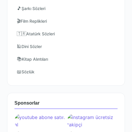
🎵
Şarkı Sözleri
🎬
Film Replikleri
🇹🇷
Atatürk Sözleri
🕌
Dini Sözler
📚
Kitap Alıntıları
📖
Sözlük
Sponsorlar