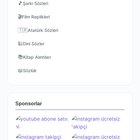
🎵
Şarkı Sözleri
🎬
Film Replikleri
🇹🇷
Atatürk Sözleri
🕌
Dini Sözler
📚
Kitap Alıntıları
📖
Sözlük
Sponsorlar