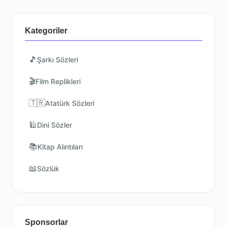
Kategoriler
🎵
Şarkı Sözleri
🎬
Film Replikleri
🇹🇷
Atatürk Sözleri
🕌
Dini Sözler
📚
Kitap Alıntıları
📖
Sözlük
Sponsorlar