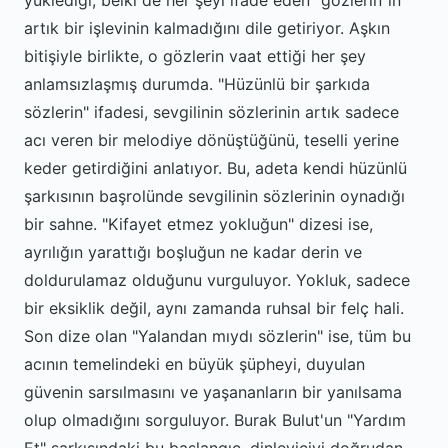
yüklediği, belki de her şeyi ifade eden "gözlerin"in
artık bir işlevinin kalmadığını dile getiriyor. Aşkın
bitişiyle birlikte, o gözlerin vaat ettiği her şey
anlamsızlaşmış durumda. "Hüzünlü bir şarkıda
sözlerin" ifadesi, sevgilinin sözlerinin artık sadece
acı veren bir melodiye dönüştüğünü, teselli yerine
keder getirdiğini anlatıyor. Bu, adeta kendi hüzünlü
şarkısının başrolünde sevgilinin sözlerinin oynadığı
bir sahne. "Kifayet etmez yokluğun" dizesi ise,
ayrılığın yarattığı boşluğun ne kadar derin ve
doldurulamaz olduğunu vurguluyor. Yokluk, sadece
bir eksiklik değil, aynı zamanda ruhsal bir felç hali.
Son dize olan "Yalandan mıydı sözlerin" ise, tüm bu
acının temelindeki en büyük şüpheyi, duyulan
güvenin sarsılmasını ve yaşananların bir yanılsama
olup olmadığını sorguluyor. Burak Bulut'un "Yardım