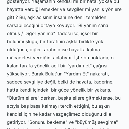
gösteriyor. Yaşamanın kendisi mi bir hata, yoksa bu
hayatta verdiği emekler ve sevgiler mi yanlış yönlere
gitti? Bu, aşk acısının insanı ne denli temelden
sarsabileceğini ortaya koyuyor. "Bi yanım sana
ölmüş / Diğer yanıma" ifadesi ise, içsel bir
bölünmüşlüğü, bir tarafının aşkla birlikte yok
olduğunu, diğer tarafının ise hayatta kalma
mücadelesi verdiğini anlatıyor. İşte bu noktada, o
kalan tarafa yönelik acil bir "yardım et" çağrısı
yükseliyor. Burak Bulut'un "Yardım Et" nakaratı,
sadece sevgiliye değil, belki de hayata, kaderine,
hatta kendi içindeki bir güce yönelik bir yakarış.
"Ölürüm ellere" derken, başka ellere gitmektense, bu
acıyla baş başa kalmayı tercih ettiğini, bu aşkın
kendisi için ne kadar vazgeçilmez olduğunu dile
getiriyor. "Sonunu bekleme" ve "büyümüş sevgime"