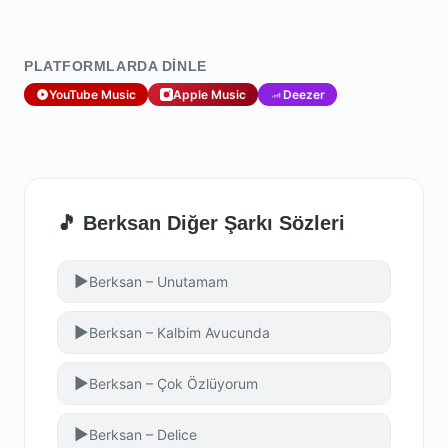
PLATFORMLARDA DINLE
YouTube Music
Apple Music
Deezer
🎵 Berksan Diğer Şarkı Sözleri
▶
Berksan – Unutamam
▶
Berksan – Kalbim Avucunda
▶
Berksan – Çok Özlüyorum
▶
Berksan – Delice