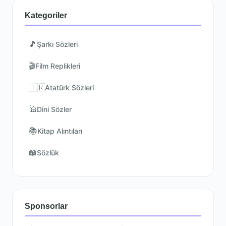
Kategoriler
🎵
Şarkı Sözleri
🎬
Film Replikleri
🇹🇷
Atatürk Sözleri
🕌
Dini Sözler
📚
Kitap Alıntıları
📖
Sözlük
Sponsorlar