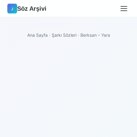
Söz Arşivi
♪
Ana Sayfa
›
Şarkı Sözleri
›
Berksan – Yara