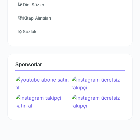
🕌
Dini Sözler
📚
Kitap Alıntıları
📖
Sözlük
Sponsorlar