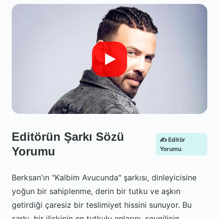
Editörün Şarkı Sözü
✍️ Editör
Yorumu
Yorumu
Berksan'ın "Kalbim Avucunda" şarkısı, dinleyicisine
yoğun bir sahiplenme, derin bir tutku ve aşkın
getirdiği çaresiz bir teslimiyet hissini sunuyor. Bu
şarkı, bir ilişkinin en tutkulu anlarını, sevgilinin