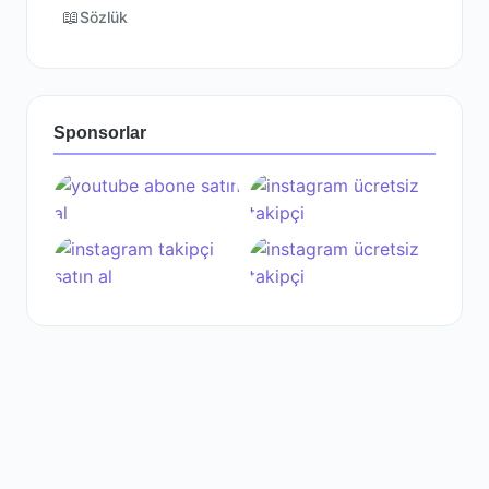
📖
Sözlük
Sponsorlar