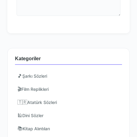
Kategoriler
🎵
Şarkı Sözleri
🎬
Film Replikleri
🇹🇷
Atatürk Sözleri
🕌
Dini Sözler
📚
Kitap Alıntıları