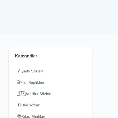
Kategoriler
🎵
Şarkı Sözleri
🎬
Film Replikleri
🇹🇷
Atatürk Sözleri
🕌
Dini Sözler
📚
Kitap Alıntıları