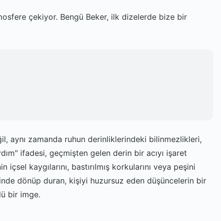
mosfere çekiyor. Bengü Beker, ilk dizelerde bize bir
l, aynı zamanda ruhun derinliklerindeki bilinmezlikleri,
ydım" ifadesi, geçmişten gelen derin bir acıyı işaret
 içsel kaygılarını, bastırılmış korkularını veya peşini
çinde dönüp duran, kişiyi huzursuz eden düşüncelerin bir
lü bir imge.