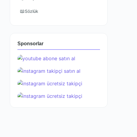
📖
Sözlük
Sponsorlar