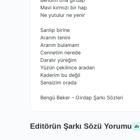
Bendim ona girdap
Mavi kırmızı bir hap
Ne yutulur ne yenir
Sarılıp birine
Ararım tenini
Ararım bulamam
Cennetim nerede
Daralır yüreğim
Yüzün çekilince aradan
Kaderim bu değil
Sensizim orada
Bengü Beker – Girdap Şarkı Sözleri
Editörün Şarkı Sözü Yorumu
✍️