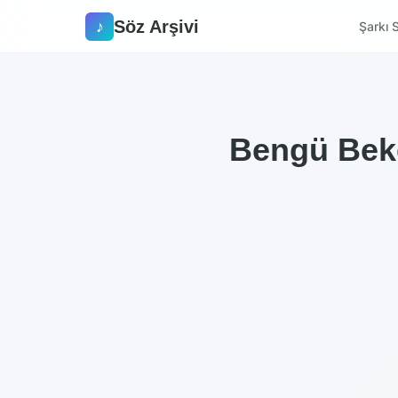
Söz Arşivi
♪
Şarkı S
Bengü Beke