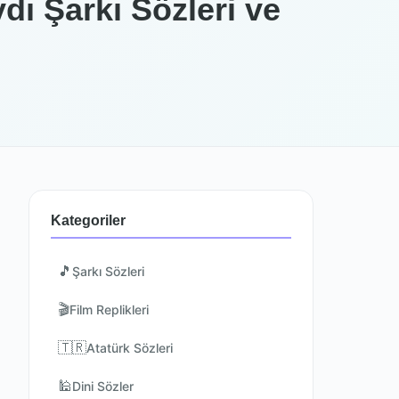
dı Şarkı Sözleri ve
Kategoriler
🎵
Şarkı Sözleri
🎬
Film Replikleri
🇹🇷
Atatürk Sözleri
🕌
Dini Sözler