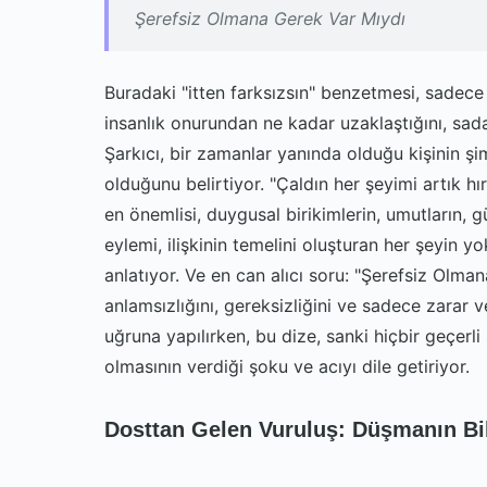
Şerefsiz Olmana Gerek Var Mıydı
Buradaki "itten farksızsın" benzetmesi, sadece 
insanlık onurundan ne kadar uzaklaştığını, sadak
Şarkıcı, bir zamanlar yanında olduğu kişinin şi
olduğunu belirtiyor. "Çaldın her şeyimi artık hı
en önemlisi, duygusal birikimlerin, umutların, 
eylemi, ilişkinin temelini oluşturan her şeyin yo
anlatıyor. Ve en can alıcı soru: "Şerefsiz Olma
anlamsızlığını, gereksizliğini ve sadece zarar 
uğruna yapılırken, bu dize, sanki hiçbir geçerl
olmasının verdiği şoku ve acıyı dile getiriyor.
Dosttan Gelen Vuruluş: Düşmanın B