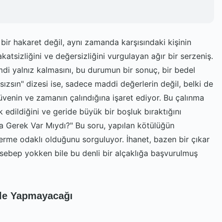
bir hakaret değil, aynı zamanda karşısındaki kişinin
atsizliğini ve değersizliğini vurgulayan ağır bir serzeniş.
mdi yalnız kalmasını, bu durumun bir sonuç, bir bedel
rsızsın" dizesi ise, sadece maddi değerlerin değil, belki de
güvenin ve zamanın çalındığına işaret ediyor. Bu çalınma
k edildiğini ve geride büyük bir boşluk bıraktığını
na Gerek Var Mıydı?" Bu soru, yapılan kötülüğün
verme odaklı olduğunu sorguluyor. İhanet, bazen bir çıkar
i sebep yokken bile bu denli bir alçaklığa başvurulmuş
ile Yapmayacağı