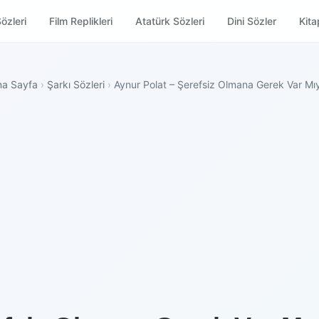
özleri
Film Replikleri
Atatürk Sözleri
Dini Sözler
Kitap
na Sayfa
›
Şarkı Sözleri
›
Aynur Polat – Şerefsiz Olmana Gerek Var Mı