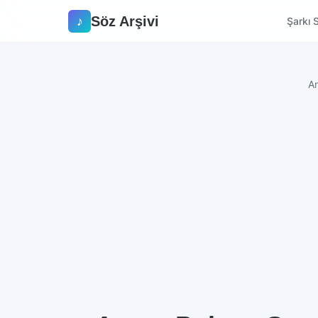
Söz Arşivi
♪
Şarkı S
A