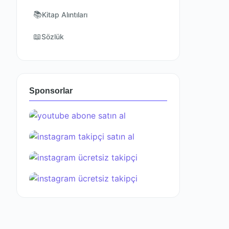
📚
Kitap Alıntıları
📖
Sözlük
Sponsorlar