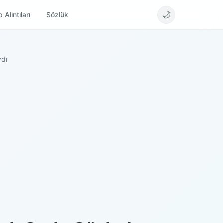
🌙
 Alıntıları
Sözlük
ydı