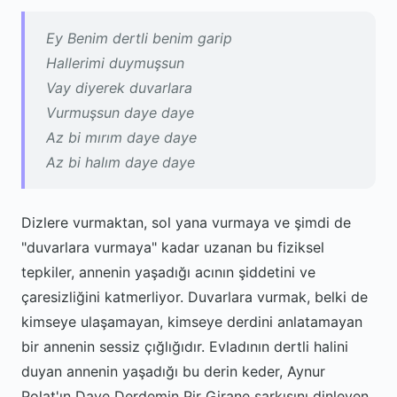
Ey Benim dertli benim garip
Hallerimi duymuşsun
Vay diyerek duvarlara
Vurmuşsun daye daye
Az bi mırım daye daye
Az bi halım daye daye
Dizlere vurmaktan, sol yana vurmaya ve şimdi de
"duvarlara vurmaya" kadar uzanan bu fiziksel
tepkiler, annenin yaşadığı acının şiddetini ve
çaresizliğini katmerliyor. Duvarlara vurmak, belki de
kimseye ulaşamayan, kimseye derdini anlatamayan
bir annenin sessiz çığlığıdır. Evladının dertli halini
duyan annenin yaşadığı bu derin keder, Aynur
Polat'ın Daye Derdemin Pir Girane şarkısını dinleyen