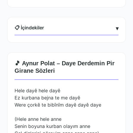
📋 İçindekiler
▾
🎵 Aynur Polat – Daye Derdemin Pir
Girane Sözleri
Hele dayê hele dayê
Ez kurbana bejna te me dayê
Were çorkê te bibînîm dayê dayê daye
(Hele anne hele anne
Senin boyuna kurban olayım anne