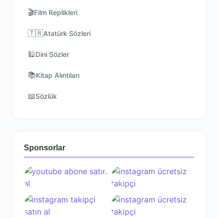
🎬
Film Replikleri
🇹🇷
Atatürk Sözleri
🕌
Dini Sözler
📚
Kitap Alıntıları
📖
Sözlük
Sponsorlar