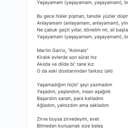
Yaşayamam (yaşayamam, yaşayamam), bu
Bu gece hisler pişman, tanıdık yüzler düş
Anlayamam (anlayamam, anlayamam), yi
Ne çabuk geçti yıllar, dönelim mi, sil başt
Yaşayamam (yaşayamam, yaşayamam), bu
Martin Garrix, "Animals"
Kiralık evlerde son sürat hız
Akılda ve dilde bi' tane kız
O da eski dostlarımdan farksız (ah)
Yaşamadığım hiçbi' şeyi yazmadım
Yaşadım, yaşlandım, insan aşağılık
Başardım sanatı, para katladım
Ağladım, yalnızdım ama sakladım
Zirve buysa zirvedeyim, evet
Bilmeden konuşmak size beleş