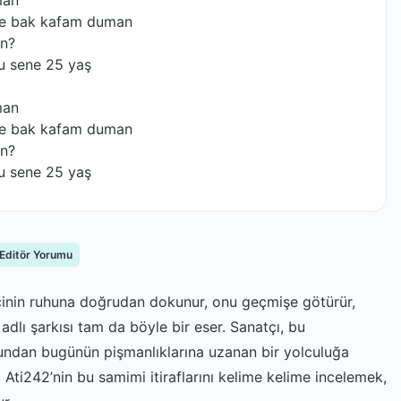
man
ne bak kafam duman
an?
 sene 25 yaş
man
ne bak kafam duman
an?
 sene 25 yaş
 Editör Yorumu
eyicinin ruhuna doğrudan dokunur, onu geçmişe götürür,
adlı şarkısı tam da böyle bir eser. Sanatçı, bu
undan bugünün pişmanlıklarına uzanan bir yolculuğa
 Ati242’nin bu samimi itiraflarını kelime kelime incelemek,