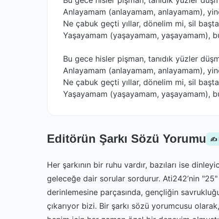
Bu gece hisler pişman, tanıdık yüzler düş
Anlayamam (anlayamam, anlayamam), yi
Ne çabuk geçti yıllar, dönelim mi, sil başt
Yaşayamam (yaşayamam, yaşayamam), bu
Bu gece hisler pişman, tanıdık yüzler düş
Anlayamam (anlayamam, anlayamam), yi
Ne çabuk geçti yıllar, dönelim mi, sil başt
Yaşayamam (yaşayamam, yaşayamam), bu
Editörün Şarkı Sözü Yorumu
✍️
Her şarkının bir ruhu vardır, bazıları ise dinl
geleceğe dair sorular sordurur. Ati242’nin "25" 
derinlemesine parçasında, gençliğin savrukluğ
çıkarıyor bizi. Bir şarkı sözü yorumcusu olarak,