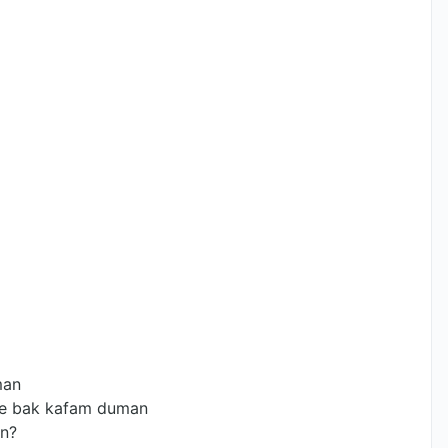
man
ne bak kafam duman
an?