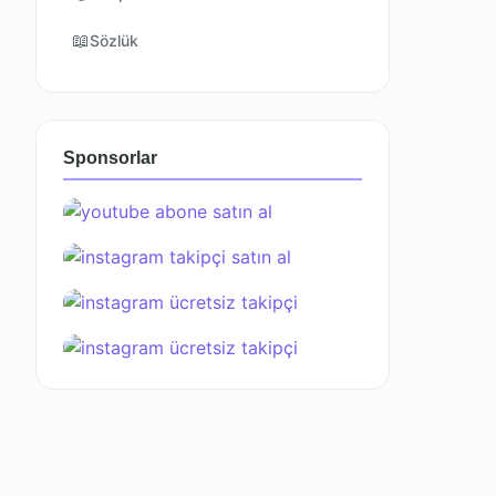
📖
Sözlük
Sponsorlar