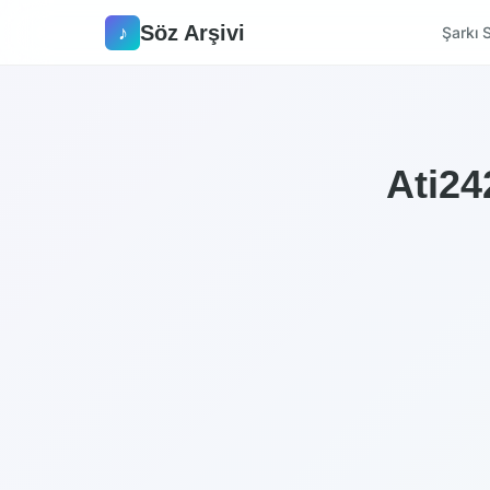
Söz Arşivi
♪
Şarkı S
Ati24