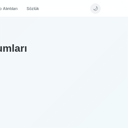
🌙
 Alıntıları
Sözlük
umları