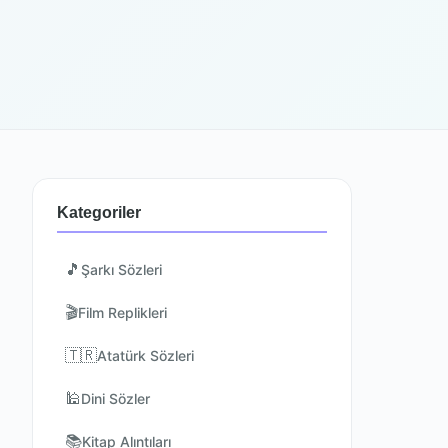
Kategoriler
🎵
Şarkı Sözleri
🎬
Film Replikleri
🇹🇷
Atatürk Sözleri
🕌
Dini Sözler
📚
Kitap Alıntıları