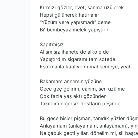
Kırmızı gözler, evet, sanma üzülerek
Hepsi gülünеrek hatırlanır
"Yüzüm yere yapışmadı" dеme
Bi' bembeyaz melek yapıştırır
Sapıtmışız
Alışmışız ihanete de alkole de
Yapıştırdım sigaramı tam sotede
Eşofmanla katılıyo'm mahkemeye, yeah
Bakamam annemin yüzüne
Gece geç gelirim, canım, sen üzülme
Çok fazla yaş aktı gözünden
Takıldım ciğersiz dostların peşinde
Bu gece hisler pişman, tanıdık yüzler düş
Anlayamam (anlayamam, anlayamam), yi
Ne çabuk geçti yıllar, dönelim mi, sil başt