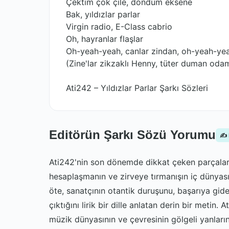
Çektim çok çile, döndüm eksene
Bak, yıldızlar parlar
Virgin radio, E-Class cabrio
Oh, hayranlar flaşlar
Oh-yeah-yeah, canlar zindan, oh-yeah-ye
(Zine'lar zikzaklı Henny, tüter duman oda
Ati242 – Yıldızlar Parlar Şarkı Sözleri
Editörün Şarkı Sözü Yorumu
✍️
Ati242'nin son dönemde dikkat çeken parçalarınd
hesaplaşmanın ve zirveye tırmanışın iç dünyası
öte, sanatçının otantik duruşunu, başarıya giden
çıktığını lirik bir dille anlatan derin bir metin
müzik dünyasının ve çevresinin gölgeli yanlarına