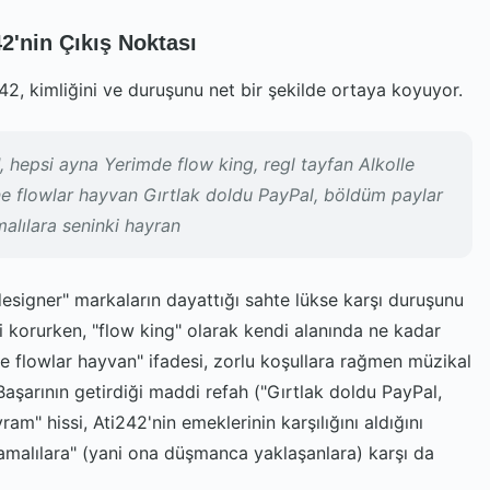
2'nin Çıkış Noktası
i242, kimliğini ve duruşunu net bir şekilde ortaya koyuyor.
', hepsi ayna Yerimde flow king, regl tayfan Alkolle
e flowlar hayvan Gırtlak doldu PayPal, böldüm paylar
alılara seninki hayran
"designer" markaların dayattığı sahte lükse karşı duruşunu
ni korurken, "flow king" olarak kendi alanında ne kadar
e flowlar hayvan" ifadesi, zorlu koşullara rağmen müzikal
aşarının getirdiği maddi refah ("Gırtlak doldu PayPal,
m" hissi, Ati242'nin emeklerinin karşılığını aldığını
ramalılara" (yani ona düşmanca yaklaşanlara) karşı da