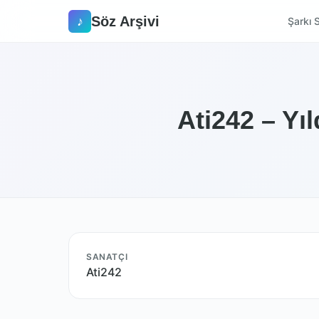
Söz Arşivi
♪
Şarkı S
Ati242 – Yıl
SANATÇI
Ati242