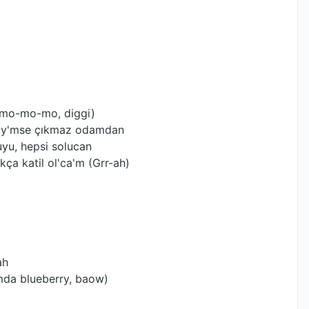
-mo-mo-mo, diggi)
ddy'mse çıkmaz odamdan
uyu, hepsi solucan
kça katil ol'ca'm (Grr-ah)
ah
amda blueberry, baow)