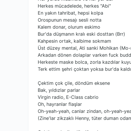
Herkes mücadelede, herkes "Abi"
En yakın tahribat, hepsi kolpa
Orospunun mesajı sesli notta
Kalem donar, olurum eskimo
Bur'da düşmanın kralı eski dosttan (Brr)
Kahpesin ortak, kalbime sokmam
Üst düzey mental, Ati sanki Mohikan (Mo
Arkadan dönen dolaplar varken fuck bu
Herkeste maske bolca, zorla kazdılar kuy
Terk ettim şehri çoktan yoksa bur'da kaldı
Çektim çok çile, döndüm eksene
Bak, yıldızlar parlar
Virgin radio, E-Class cabrio
Oh, hayranlar flaşlar
Oh-yeah-yeah, canlar zindan, oh-yeah-ye
(Zine'lar zikzaklı Henny, tüter duman od