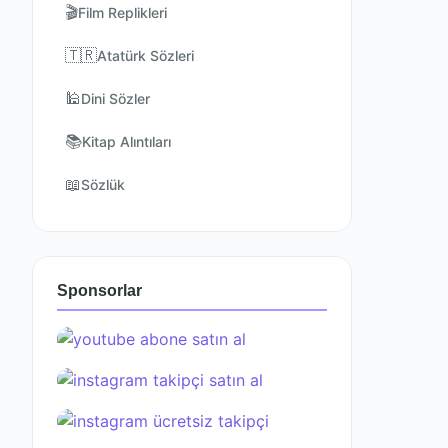
🎬
Film Replikleri
🇹🇷
Atatürk Sözleri
🕌
Dini Sözler
📚
Kitap Alıntıları
📖
Sözlük
Sponsorlar