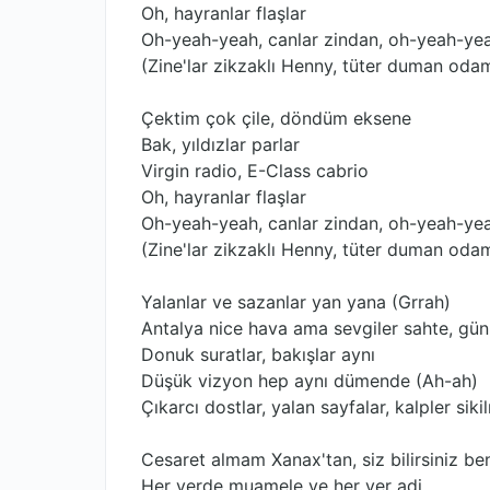
Oh, hayranlar flaşlar
Oh-yeah-yeah, canlar zindan, oh-yeah-ye
(Zine'lar zikzaklı Henny, tüter duman od
Çektim çok çile, döndüm eksene
Bak, yıldızlar parlar
Virgin radio, E-Class cabrio
Oh, hayranlar flaşlar
Oh-yeah-yeah, canlar zindan, oh-yeah-ye
(Zine'lar zikzaklı Henny, tüter duman oda
Yalanlar ve sazanlar yan yana (Grrah)
Antalya nice hava ama sevgiler sahte, gün
Donuk suratlar, bakışlar aynı
Düşük vizyon hep aynı dümende (Ah-ah)
Çıkarcı dostlar, yalan sayfalar, kalpler si
Cesaret almam Xanax'tan, siz bilirsiniz be
Her yerde muamele ve her yer adi