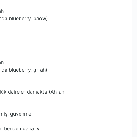
ah
amda blueberry, baow)
ah
mda blueberry, grrah)
lük daireler damakta (Ah-ah)
kilmiş, güvenme
ni benden daha iyi