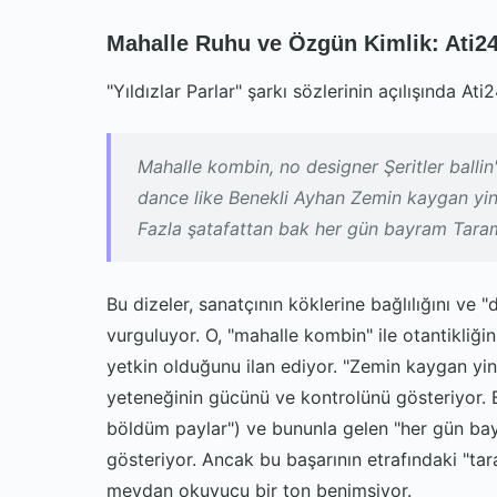
Mahalle Ruhu ve Özgün Kimlik: Ati24
"Yıldızlar Parlar" şarkı sözlerinin açılışında At
Mahalle kombin, no designer Şeritler ballin
dance like Benekli Ayhan Zemin kaygan yin
Fazla şatafattan bak her gün bayram Taram
Bu dizeler, sanatçının köklerine bağlılığını ve 
vurguluyor. O, "mahalle kombin" ile otantikliği
yetkin olduğunu ilan ediyor. "Zemin kaygan yin
yeteneğinin gücünü ve kontrolünü gösteriyor. B
böldüm paylar") ve bununla gelen "her gün bayra
gösteriyor. Ancak bu başarının etrafındaki "ta
meydan okuyucu bir ton benimsiyor.