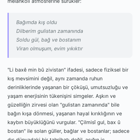
melankoli atmosferine sürükler:
Bağımda kış oldu
Dilberim gulistan zamanında
Soldu gül, bağ ve bostanım
Viran olmuşum, evim yıkıktır
"Li baxê min bû zivistan" ifadesi, sadece fiziksel bir
kış mevsimini değil, aynı zamanda ruhun
derinliklerinde yaşanan bir çöküşü, umutsuzluğu ve
yaşam enerjisinin tükenişini simgeler. Aşkın ve
güzelliğin zirvesi olan "gulistan zamanında" bile
bağın kışa dönmesi, yaşanan hayal kırıklığının ve
kaybın büyüklüğünü vurgular. "Çilmisî gul, bax û
bostan" ile solan güller, bağlar ve bostanlar; sadece
dış dünyadaki bir tahribatı değil, aşığın iç