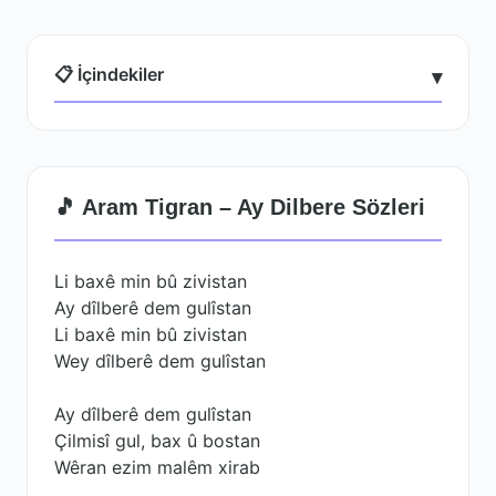
📋 İçindekiler
▾
🎵 Aram Tigran – Ay Dilbere Sözleri
Li baxê min bû zivistan
Ay dîlberê dem gulîstan
Li baxê min bû zivistan
Wey dîlberê dem gulîstan
Ay dîlberê dem gulîstan
Çilmisî gul, bax û bostan
Wêran ezim malêm xirab