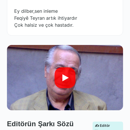
Ey dilber,sen inleme
Feqiyê Teyran artık ihtiyardır
Çok halsiz ve çok hastadır.
Editörün Şarkı Sözü
✍️ Editör