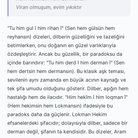
Viran olmuşum, evim yıkıktır
"Tu him gul î him rihan î" (Sen hem gülsün hem
reyhansın) dizeleri, dilberin güzelliğini ve tazeliğini
betimlerken, onu doğanın en güzel varlıklarıyla
özdeşleştirir. Ancak bu güzellik, bir paradoksu da
içinde barındırır: "Tu him derd î him derman î" (Sen
hem dertsin hem dermansın). Bu klasik aşk teması,
sevilenin aynı zamanda en büyük acının kaynağı ve
tek şifa umudu olduğunu gösterir. Dilber, aşığın hem
hastalığı hem de ilacıdır. "Him hekîm î him loqman î"
(Hem hekimsin hem Lokmansın) ifadesiyle bu
paradoks daha da güçlenir. Lokman Hekim
efsanelerdeki şifacıdır; dolayısıyla dilber, sadece bir
derman değil, şifanın ta kendisidir. Bu dizeler, Aram