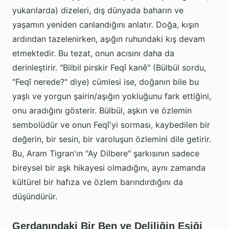
yukarılarda) dizeleri, dış dünyada baharın ve
yaşamın yeniden canlandığını anlatır. Doğa, kışın
ardından tazelenirken, aşığın ruhundaki kış devam
etmektedir. Bu tezat, onun acısını daha da
derinleştirir. "Bilbil pirskir Feqî kanê" (Bülbül sordu,
"Feqî nerede?" diye) cümlesi ise, doğanın bile bu
yaşlı ve yorgun şairin/aşığın yokluğunu fark ettiğini,
onu aradığını gösterir. Bülbül, aşkın ve özlemin
sembolüdür ve onun Feqî'yi sorması, kaybedilen bir
değerin, bir sesin, bir varoluşun özlemini dile getirir.
Bu, Aram Tigran'ın "Ay Dilbere" şarkısının sadece
bireysel bir aşk hikayesi olmadığını, aynı zamanda
kültürel bir hafıza ve özlem barındırdığını da
düşündürür.
Gerdanındaki Bir Ben ve Deliliğin Eşiği