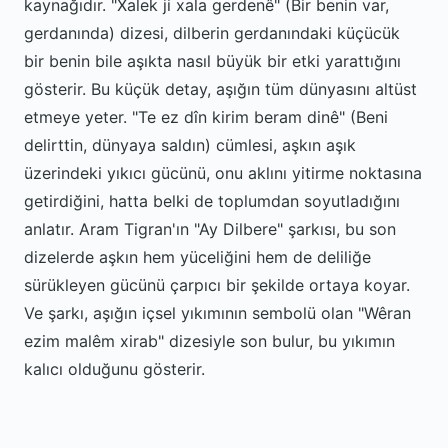
kaynağıdır. "Xalek ji xala gerdenê" (Bir benin var,
gerdanında) dizesi, dilberin gerdanındaki küçücük
bir benin bile aşıkta nasıl büyük bir etki yarattığını
gösterir. Bu küçük detay, aşığın tüm dünyasını altüst
etmeye yeter. "Te ez dîn kirim beram dinê" (Beni
delirttin, dünyaya saldın) cümlesi, aşkın aşık
üzerindeki yıkıcı gücünü, onu aklını yitirme noktasına
getirdiğini, hatta belki de toplumdan soyutladığını
anlatır. Aram Tigran'ın "Ay Dilbere" şarkısı, bu son
dizelerde aşkın hem yüceliğini hem de deliliğe
sürükleyen gücünü çarpıcı bir şekilde ortaya koyar.
Ve şarkı, aşığın içsel yıkımının sembolü olan "Wêran
ezim malêm xirab" dizesiyle son bulur, bu yıkımın
kalıcı olduğunu gösterir.