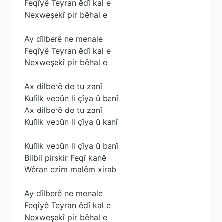
Feqîyê Teyran êdî kal e
Nexweşekî pir bêhal e
Ay dîlberê ne menale
Feqîyê Teyran êdî kal e
Nexweşekî pir bêhal e
Ax dilberê de tu zanî
Kulîlk vebûn li çîya û banî
Ax dilberê de tu zanî
Kulîlk vebûn li çîya û kanî
Kulîlk vebûn li çîya û banî
Bilbil pirskir Feqî kanê
Wêran ezim malêm xirab
Ay dîlberê ne menale
Feqîyê Teyran êdî kal e
Nexweşekî pir bêhal e