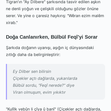
Tigran'ın "Ay Dilbere" şarkısında tasvir edilen aşkın
ne denli yoğun ve çelişkili olduğunu gözler önüne
serer. Ve yine o çaresiz haykırış: "Wêran ezim malêm
xirab."
Doğa Canlanırken, Bülbül Feqî'yi Sorar
Şarkıda doğanın uyanışı, aşığın iç dünyasındaki
zıtlığı daha da belirginleştirir:
Ey Dilber sen bilirsin
Çiçekler açtı dağlarda, yukarılarda
Bülbül sordu, "Feqî nerede?" diye
Viran olmuşum, evim yıkıktır
"Kulîlk vebûn li çîya û banî" (Çiçekler açtı dağlarda,