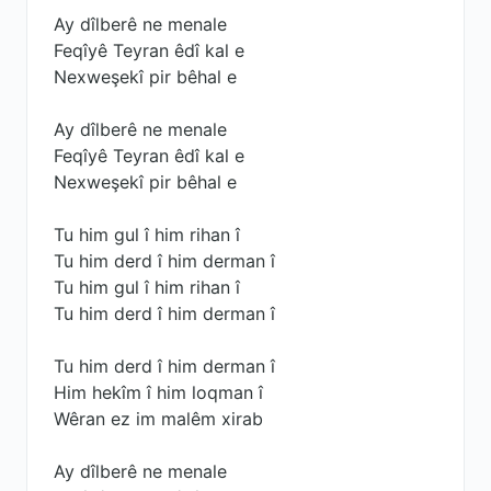
Ay dîlberê ne menale
Feqîyê Teyran êdî kal e
Nexweşekî pir bêhal e
Ay dîlberê ne menale
Feqîyê Teyran êdî kal e
Nexweşekî pir bêhal e
Tu him gul î him rihan î
Tu him derd î him derman î
Tu him gul î him rihan î
Tu him derd î him derman î
Tu him derd î him derman î
Him hekîm î him loqman î
Wêran ez im malêm xirab
Ay dîlberê ne menale