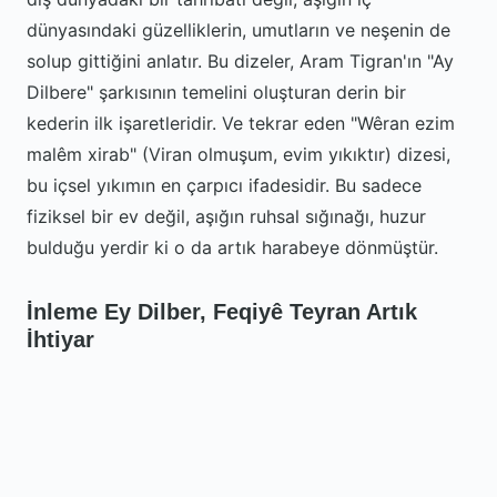
dünyasındaki güzelliklerin, umutların ve neşenin de
solup gittiğini anlatır. Bu dizeler, Aram Tigran'ın "Ay
Dilbere" şarkısının temelini oluşturan derin bir
kederin ilk işaretleridir. Ve tekrar eden "Wêran ezim
malêm xirab" (Viran olmuşum, evim yıkıktır) dizesi,
bu içsel yıkımın en çarpıcı ifadesidir. Bu sadece
fiziksel bir ev değil, aşığın ruhsal sığınağı, huzur
bulduğu yerdir ki o da artık harabeye dönmüştür.
İnleme Ey Dilber, Feqiyê Teyran Artık
İhtiyar