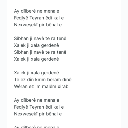
Ay dîlberê ne menale
Feqîyê Teyran êdî kal e
Nexweşekî pir bêhal e
Sibhan ji navê te ra tenê
Xalek ji xala gerdenê
Sibhan ji navê te ra tenê
Xalek ji xala gerdenê
Xalek ji xala gerdenê
Te ez dîn kirim beram dinê
Wêran ez im malêm xirab
Ay dîlberê ne menale
Feqîyê Teyran êdî kal e
Nexweşekî pir bêhal e
Ay dîlberê ne menale