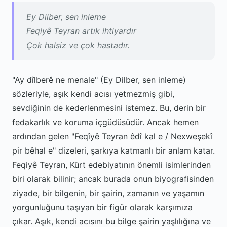
Ey Dilber, sen inleme
Feqiyê Teyran artık ihtiyardır
Çok halsiz ve çok hastadır.
"Ay dîlberê ne menale" (Ey Dilber, sen inleme)
sözleriyle, aşık kendi acısı yetmezmiş gibi,
sevdiğinin de kederlenmesini istemez. Bu, derin bir
fedakarlık ve koruma içgüdüsüdür. Ancak hemen
ardından gelen "Feqîyê Teyran êdî kal e / Nexweşekî
pir bêhal e" dizeleri, şarkıya katmanlı bir anlam katar.
Feqiyê Teyran, Kürt edebiyatının önemli isimlerinden
biri olarak bilinir; ancak burada onun biyografisinden
ziyade, bir bilgenin, bir şairin, zamanın ve yaşamın
yorgunluğunu taşıyan bir figür olarak karşımıza
çıkar. Aşık, kendi acısını bu bilge şairin yaşlılığına ve