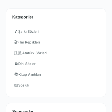
Kategoriler
🎵
Şarkı Sözleri
🎬
Film Replikleri
🇹🇷
Atatürk Sözleri
🕌
Dini Sözler
📚
Kitap Alıntıları
📖
Sözlük
Sponsorlar