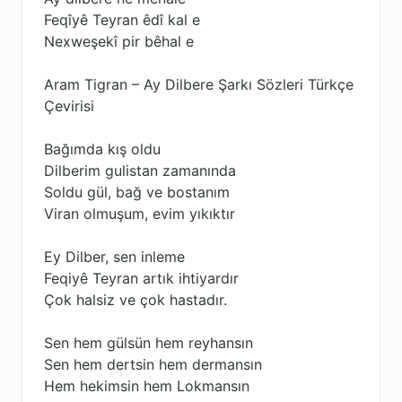
Feqîyê Teyran êdî kal e
Nexweşekî pir bêhal e
Aram Tigran – Ay Dilbere Şarkı Sözleri Türkçe
Çevirisi
Bağımda kış oldu
Dilberim gulistan zamanında
Soldu gül, bağ ve bostanım
Viran olmuşum, evim yıkıktır
Ey Dilber, sen inleme
Feqiyê Teyran artık ihtiyardır
Çok halsiz ve çok hastadır.
Sen hem gülsün hem reyhansın
Sen hem dertsin hem dermansın
Hem hekimsin hem Lokmansın