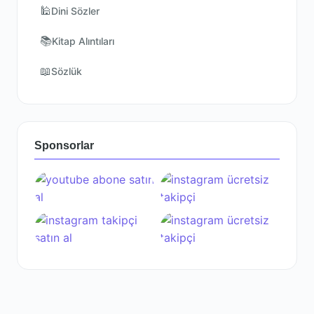
🕌
Dini Sözler
📚
Kitap Alıntıları
📖
Sözlük
Sponsorlar