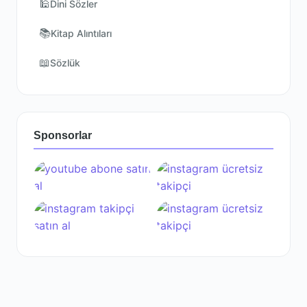
🕌
Dini Sözler
📚
Kitap Alıntıları
📖
Sözlük
Sponsorlar