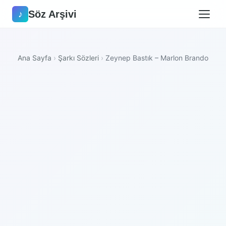
Söz Arşivi
♪
Ana Sayfa
›
Şarkı Sözleri
›
Zeynep Bastık – Marlon Brando