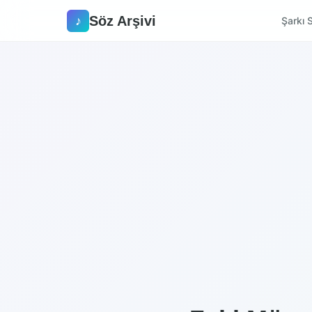
Söz Arşivi
♪
Şarkı S