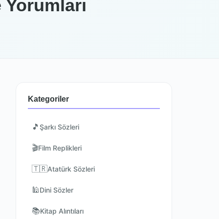
 Yorumları
Kategoriler
🎵
Şarkı Sözleri
🎬
Film Replikleri
🇹🇷
Atatürk Sözleri
🕌
Dini Sözler
📚
Kitap Alıntıları