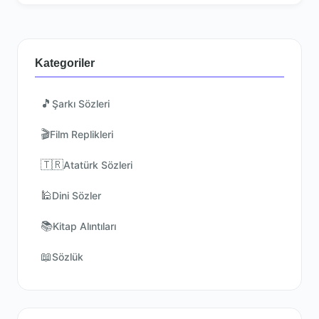
Kategoriler
🎵
Şarkı Sözleri
🎬
Film Replikleri
🇹🇷
Atatürk Sözleri
🕌
Dini Sözler
📚
Kitap Alıntıları
📖
Sözlük