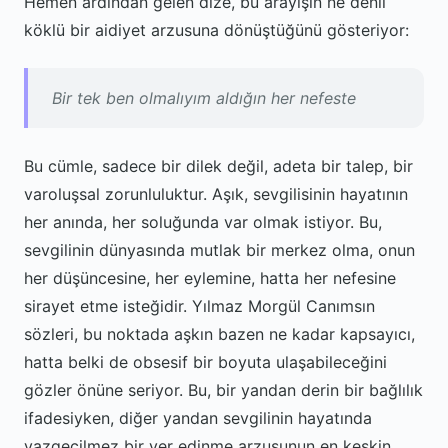
Hemen ardından gelen dize, bu arayışın ne denli
köklü bir aidiyet arzusuna dönüştüğünü gösteriyor:
Bir tek ben olmalıyım aldığın her nefeste
Bu cümle, sadece bir dilek değil, adeta bir talep, bir
varoluşsal zorunluluktur. Aşık, sevgilisinin hayatının
her anında, her soluğunda var olmak istiyor. Bu,
sevgilinin dünyasında mutlak bir merkez olma, onun
her düşüncesine, her eylemine, hatta her nefesine
sirayet etme isteğidir. Yılmaz Morgül Canımsın
sözleri, bu noktada aşkın bazen ne kadar kapsayıcı,
hatta belki de obsesif bir boyuta ulaşabileceğini
gözler önüne seriyor. Bu, bir yandan derin bir bağlılık
ifadesiyken, diğer yandan sevgilinin hayatında
vazgeçilmez bir yer edinme arzusunun en keskin