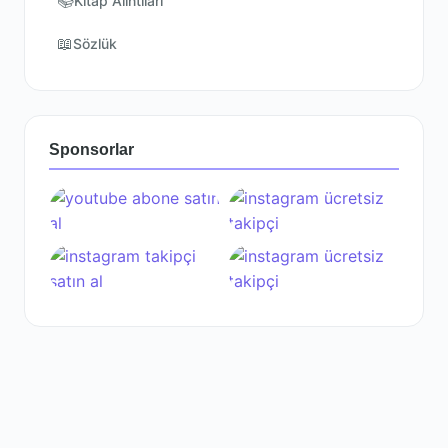
📚
Kitap Alıntıları
📖
Sözlük
Sponsorlar