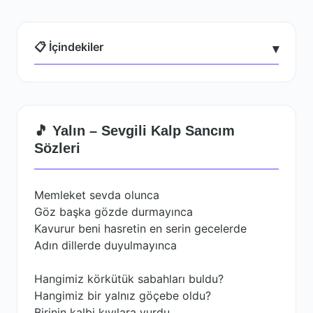
📋 İçindekiler
▾
🎵 Yalın – Sevgili Kalp Sancım
Sözleri
Memleket sevda olunca
Göz başka gözde durmayınca
Kavurur beni hasretin en serin gecelerde
Adın dillerde duyulmayınca
Hangimiz körkütük sabahları buldu?
Hangimiz bir yalnız göçebe oldu?
Birinin kalbi kıyılara vurdu