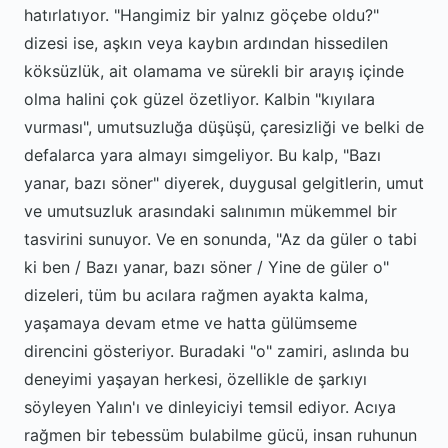
hatırlatıyor. "Hangimiz bir yalnız göçebe oldu?"
dizesi ise, aşkın veya kaybın ardından hissedilen
köksüzlük, ait olamama ve sürekli bir arayış içinde
olma halini çok güzel özetliyor. Kalbin "kıyılara
vurması", umutsuzluğa düşüşü, çaresizliği ve belki de
defalarca yara almayı simgeliyor. Bu kalp, "Bazı
yanar, bazı söner" diyerek, duygusal gelgitlerin, umut
ve umutsuzluk arasındaki salınımın mükemmel bir
tasvirini sunuyor. Ve en sonunda, "Az da güler o tabi
ki ben / Bazı yanar, bazı söner / Yine de güler o"
dizeleri, tüm bu acılara rağmen ayakta kalma,
yaşamaya devam etme ve hatta gülümseme
direncini gösteriyor. Buradaki "o" zamiri, aslında bu
deneyimi yaşayan herkesi, özellikle de şarkıyı
söyleyen Yalın'ı ve dinleyiciyi temsil ediyor. Acıya
rağmen bir tebessüm bulabilme gücü, insan ruhunun