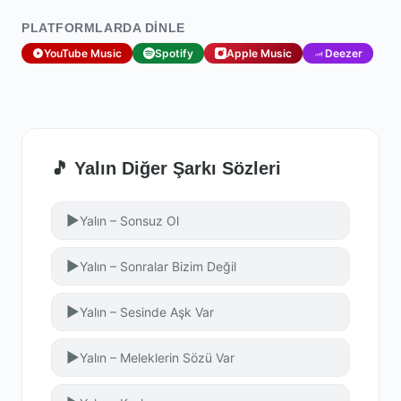
PLATFORMLARDA DINLE
YouTube Music
Spotify
Apple Music
Deezer
🎵 Yalın Diğer Şarkı Sözleri
▶
Yalın – Sonsuz Ol
▶
Yalın – Sonralar Bizim Değil
▶
Yalın – Sesinde Aşk Var
▶
Yalın – Meleklerin Sözü Var