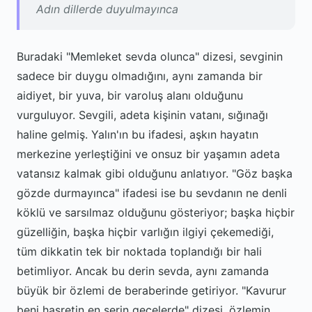
Adın dillerde duyulmayınca
Buradaki "Memleket sevda olunca" dizesi, sevginin
sadece bir duygu olmadığını, aynı zamanda bir
aidiyet, bir yuva, bir varoluş alanı olduğunu
vurguluyor. Sevgili, adeta kişinin vatanı, sığınağı
haline gelmiş. Yalın'ın bu ifadesi, aşkın hayatın
merkezine yerleştiğini ve onsuz bir yaşamın adeta
vatansız kalmak gibi olduğunu anlatıyor. "Göz başka
gözde durmayınca" ifadesi ise bu sevdanın ne denli
köklü ve sarsılmaz olduğunu gösteriyor; başka hiçbir
güzelliğin, başka hiçbir varlığın ilgiyi çekemediği,
tüm dikkatin tek bir noktada toplandığı bir hali
betimliyor. Ancak bu derin sevda, aynı zamanda
büyük bir özlemi de beraberinde getiriyor. "Kavurur
beni hasretin en serin gecelerde" dizesi, özlemin