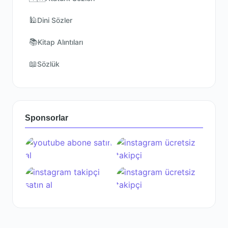
🕌
Dini Sözler
📚
Kitap Alıntıları
📖
Sözlük
Sponsorlar