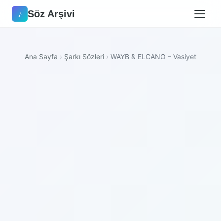
Söz Arşivi
♪
Ana Sayfa
›
Şarkı Sözleri
›
WAYB & ELCANO – Vasiyet