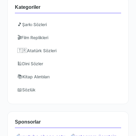
Kategoriler
🎵
Şarkı Sözleri
🎬
Film Replikleri
🇹🇷
Atatürk Sözleri
🕌
Dini Sözler
📚
Kitap Alıntıları
📖
Sözlük
Sponsorlar