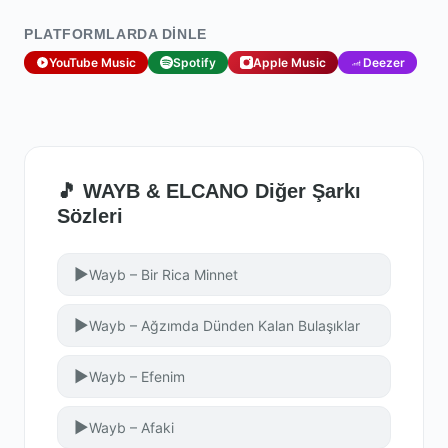
PLATFORMLARDA DINLE
YouTube Music
Spotify
Apple Music
Deezer
🎵 WAYB & ELCANO Diğer Şarkı
Sözleri
▶
Wayb – Bir Rica Minnet
▶
Wayb – Ağzımda Dünden Kalan Bulaşıklar
▶
Wayb – Efenim
▶
Wayb – Afaki