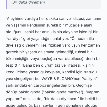
Bir daha diyemem
"Aleyhime vardiya her dakika saniye" dizesi, zamanın
ve yaşamın kendisinin sürekli bir mücadele alanı
olduğunu, sanki her anın kişinin aleyhine işlediği bir
"vardiya" gibi yaşandığını anlatıyor. "Ölmedim illa
diye sağ diyemem" ise, fiziksel varoluşun her zaman
gerçek bir yaşam anlamına gelmediği, ruhsal bir
tükenmişliğin veya boşluğun var olabileceği derin bir
tespittir. "Bana ben olurum taziye" ifadesi, kişinin
kendi içinde yaşadığı kayıpları, kendisi için tuttuğu
yası simgeliyor; bu, WAYB & ELCANO'nun "Vasiyet"
şarkısındaki en çarpıcı imgelerden biri. Geçmişe
dönüp bakıldığında ("bakıldığında maziye"), "yaptım
yaparım" denilse de, "bir daha diyemem" ile belirli bir
eşiğe gelindiği, bazı şeylerin geri dönülmez olduğu