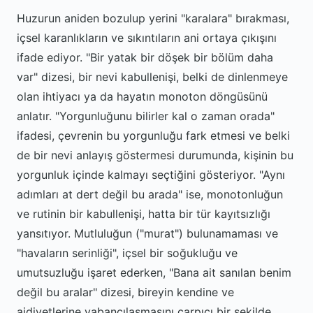
Huzurun aniden bozulup yerini "karalara" bırakması,
içsel karanlıkların ve sıkıntıların ani ortaya çıkışını
ifade ediyor. "Bir yatak bir döşek bir bölüm daha
var" dizesi, bir nevi kabullenişi, belki de dinlenmeye
olan ihtiyacı ya da hayatın monoton döngüsünü
anlatır. "Yorgunluğunu bilirler kal o zaman orada"
ifadesi, çevrenin bu yorgunluğu fark etmesi ve belki
de bir nevi anlayış göstermesi durumunda, kişinin bu
yorgunluk içinde kalmayı seçtiğini gösteriyor. "Aynı
adımları at dert değil bu arada" ise, monotonluğun
ve rutinin bir kabullenişi, hatta bir tür kayıtsızlığı
yansıtıyor. Mutluluğun ("murat") bulunamaması ve
"havaların serinliği", içsel bir soğukluğu ve
umutsuzluğu işaret ederken, "Bana ait sanılan benim
değil bu aralar" dizesi, bireyin kendine ve
aidiyetlerine yabancılaşmasını çarpıcı bir şekilde