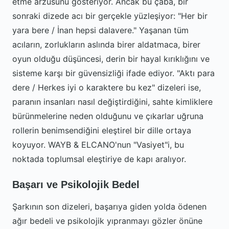
etme arzusunu gösteriyor. Ancak bu çaba, bir
sonraki dizede acı bir gerçekle yüzleşiyor: "Her bir
yara bere / İnan hepsi dalavere." Yaşanan tüm
acıların, zorlukların aslında birer aldatmaca, birer
oyun olduğu düşüncesi, derin bir hayal kırıklığını ve
sisteme karşı bir güvensizliği ifade ediyor. "Aktı para
dere / Herkes iyi o karaktere bu kez" dizeleri ise,
paranın insanları nasıl değiştirdiğini, sahte kimliklere
bürünmelerine neden olduğunu ve çıkarlar uğruna
rollerin benimsendiğini eleştirel bir dille ortaya
koyuyor. WAYB & ELCANO'nun "Vasiyet"i, bu
noktada toplumsal eleştiriye de kapı aralıyor.
Başarı ve Psikolojik Bedel
Şarkının son dizeleri, başarıya giden yolda ödenen
ağır bedeli ve psikolojik yıpranmayı gözler önüne