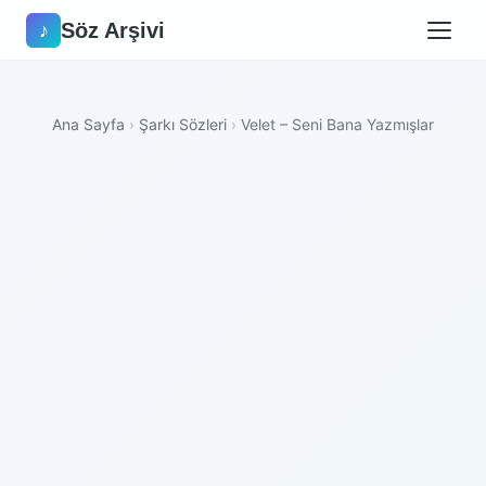
Söz Arşivi
♪
Ana Sayfa
›
Şarkı Sözleri
›
Velet – Seni Bana Yazmışlar