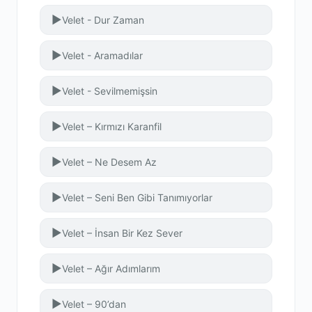
▶
Velet - Dur Zaman
▶
Velet - Aramadılar
▶
Velet - Sevilmemişsin
▶
Velet – Kırmızı Karanfil
▶
Velet – Ne Desem Az
▶
Velet – Seni Ben Gibi Tanımıyorlar
▶
Velet – İnsan Bir Kez Sever
▶
Velet – Ağır Adımlarım
▶
Velet – 90’dan