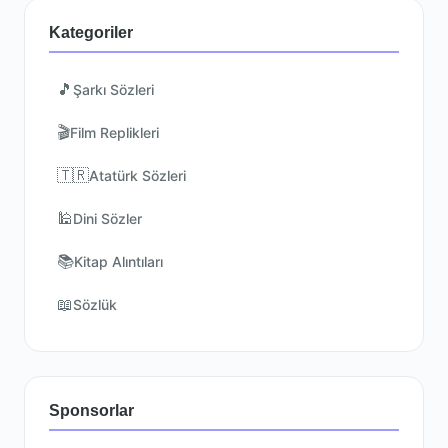
Kategoriler
🎵
Şarkı Sözleri
🎬
Film Replikleri
🇹🇷
Atatürk Sözleri
🕌
Dini Sözler
📚
Kitap Alıntıları
📖
Sözlük
Sponsorlar