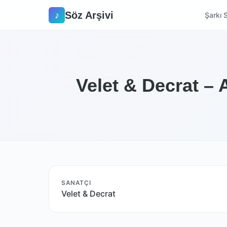
Söz Arşivi
♪
Şarkı S
Velet & Decrat –
SANATÇI
Velet & Decrat