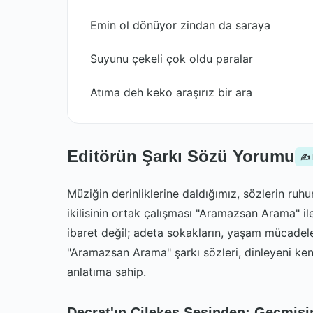
Emin ol dönüyor zindan da saraya
Suyunu çekeli çok oldu paralar
Atıma deh keko araşırız bir ara
Editörün Şarkı Sözü Yorumu
✍️
Müziğin derinliklerine daldığımız, sözlerin ruh
ikilisinin ortak çalışması "Aramazsan Arama" il
ibaret değil; adeta sokakların, yaşam mücadelesi
"Aramazsan Arama" şarkı sözleri, dinleyeni ken
anlatıma sahip.
Decrat'ın Çilekeş Sesinden: Geçmişi