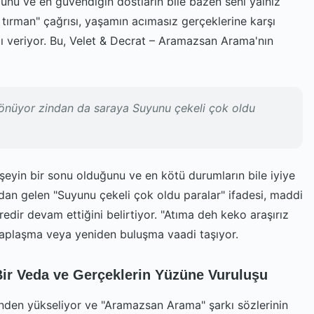
nu ve en güvendiğin dostların bile bazen seni yalnız
 tırman" çağrısı, yaşamın acımasız gerçeklerine karşı
veriyor. Bu, Velet & Decrat – Aramazsan Arama'nın
dönüyor zindan da saraya Suyunu çekeli çok oldu
er şeyin bir sonu olduğunu ve en kötü durumların bile iyiye
an gelen "Suyunu çekeli çok oldu paralar" ifadesi, maddi
üredir devam ettiğini belirtiyor. "Atıma deh keko araşırız
esaplaşma veya yeniden buluşma vaadi taşıyor.
ir Veda ve Gerçeklerin Yüzüne Vuruluşu
sinden yükseliyor ve "Aramazsan Arama" şarkı sözlerinin