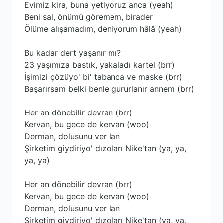
Evimiz kira, buna yetiyoruz anca (yeah)
Beni sal, önümü göremem, birader
Ölüme alışamadım, deniyorum hâlâ (yeah)
Bu kadar dert yaşanır mı?
23 yaşımıza bastık, yakaladı kartel (brr)
İşimizi çözüyo' bi' tabanca ve maske (brr)
Başarırsam belki benle gururlanır annem (brr)
Her an dönebilir devran (brr)
Kervan, bu gece de kervan (woo)
Derman, dolusunu ver lan
Şirketim giydiriyo' dızoları Nike'tan (ya, ya,
ya, ya)
Her an dönebilir devran (brr)
Kervan, bu gece de kervan (woo)
Derman, dolusunu ver lan
Şirketim giydiriyo' dızoları Nike'tan (ya, ya,