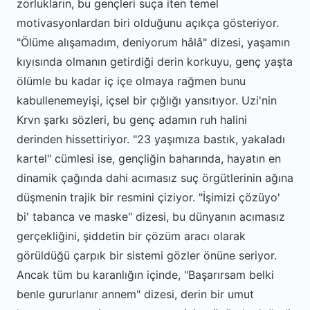
zorlukların, bu gençleri suça iten temel
motivasyonlardan biri olduğunu açıkça gösteriyor.
"Ölüme alışamadım, deniyorum hâlâ" dizesi, yaşamın
kıyısında olmanın getirdiği derin korkuyu, genç yaşta
ölümle bu kadar iç içe olmaya rağmen bunu
kabullenemeyişi, içsel bir çığlığı yansıtıyor. Uzi'nin
Krvn şarkı sözleri, bu genç adamın ruh halini
derinden hissettiriyor. "23 yaşımıza bastık, yakaladı
kartel" cümlesi ise, gençliğin baharında, hayatın en
dinamik çağında dahi acımasız suç örgütlerinin ağına
düşmenin trajik bir resmini çiziyor. "İşimizi çözüyo'
bi' tabanca ve maske" dizesi, bu dünyanın acımasız
gerçekliğini, şiddetin bir çözüm aracı olarak
görüldüğü çarpık bir sistemi gözler önüne seriyor.
Ancak tüm bu karanlığın içinde, "Başarırsam belki
benle gururlanır annem" dizesi, derin bir umut