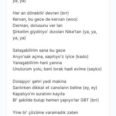
ya, ya)
Her an dönebilir devran (brr)
Kervan, bu gece de kervan (woo)
Derman, dolusunu ver lan
Şirketim giydiriyo' dızoları Nike'tan (ya, ya,
ya, ya)
Sataşabilirim sana bu gece
Arıyo'sak açma, sapıtıyo'z iyice (kado)
Yanaşabilirim hani yanına
Unuturum yolu, beni bırak hadi evime (sayko)
Dolaşıyo' şehri yedi makina
Sarılırken dikkat et canoların belinе (ey, ey)
Kapatıyo'm suratımı kayıta
Bi' şekilde bulup hеmen yapıyo'lar GBT (brr)
Yine bi' çözüme varamadık zaten