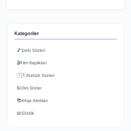
Kategoriler
🎵
Şarkı Sözleri
🎬
Film Replikleri
🇹🇷
Atatürk Sözleri
🕌
Dini Sözler
📚
Kitap Alıntıları
📖
Sözlük