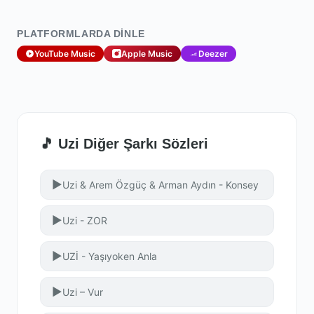
PLATFORMLARDA DINLE
YouTube Music
Apple Music
Deezer
🎵 Uzi Diğer Şarkı Sözleri
▶
Uzi & Arem Özgüç & Arman Aydın - Konsey
▶
Uzi - ZOR
▶
UZİ - Yaşıyoken Anla
▶
Uzi – Vur