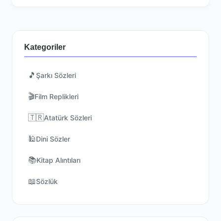
Kategoriler
🎵
Şarkı Sözleri
🎬
Film Replikleri
🇹🇷
Atatürk Sözleri
🕌
Dini Sözler
📚
Kitap Alıntıları
📖
Sözlük