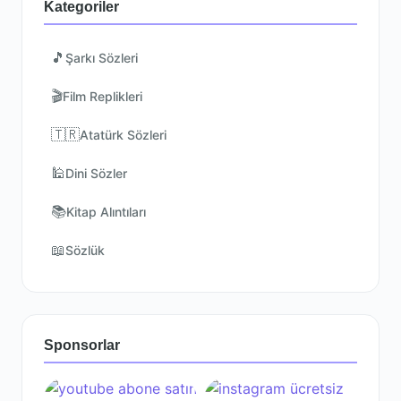
Kategoriler
🎵
Şarkı Sözleri
🎬
Film Replikleri
🇹🇷
Atatürk Sözleri
🕌
Dini Sözler
📚
Kitap Alıntıları
📖
Sözlük
Sponsorlar