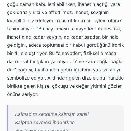
çoğu zaman kabullenilebilirken, ihanetin açtığı yara
çok daha yıkıcı ve affedilmez. İhanet, sevginin
kutsallığını zedeleyen, ruhu öldüren bir eylem olarak
tanımlanıyor. “Bu hayli meşru cinayetler!” ifadesi ise,
ihanetin ne kadar yaygın, ne kadar sıradan bir hale
geldiğini, adeta toplumsal bir kabul gördüğünü ironik
bir dille eleştiriyor. Bu “cinayetler”, fiziksel olmasa
da, ruhsal bir yıkım yaratıyor. “Yine kara bağla bağla
dur” çağrısı, bu ihanetin getirdiği derin yası ve acıyı
sembolize ediyor. Ardından gelen dizeler, bu ihanetle
birlikte gelen kişisel çöküşü ve değer yitimini gözler
önüne seriyor:
Kalmadım kendime kalmam sana!
Kalpten sevmesi ibadetken
Sevilenler hep cenabetler…