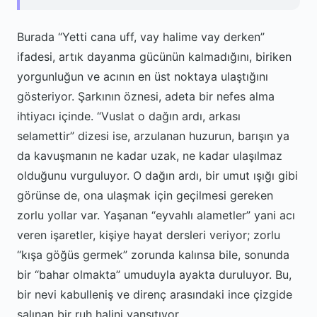
Burada “Yetti cana uff, vay halime vay derken”
ifadesi, artık dayanma gücünün kalmadığını, biriken
yorgunluğun ve acının en üst noktaya ulaştığını
gösteriyor. Şarkının öznesi, adeta bir nefes alma
ihtiyacı içinde. “Vuslat o dağın ardı, arkası
selamettir” dizesi ise, arzulanan huzurun, barışın ya
da kavuşmanın ne kadar uzak, ne kadar ulaşılmaz
olduğunu vurguluyor. O dağın ardı, bir umut ışığı gibi
görünse de, ona ulaşmak için geçilmesi gereken
zorlu yollar var. Yaşanan “eyvahlı alametler” yani acı
veren işaretler, kişiye hayat dersleri veriyor; zorlu
“kışa göğüs germek” zorunda kalınsa bile, sonunda
bir “bahar olmakta” umuduyla ayakta duruluyor. Bu,
bir nevi kabulleniş ve direnç arasındaki ince çizgide
salınan bir ruh halini yansıtıyor.