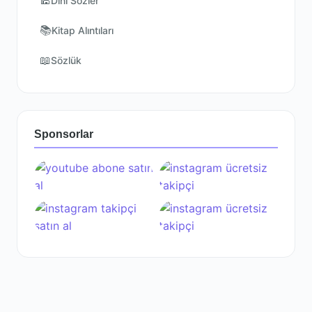
🕌
Dini Sözler
📚
Kitap Alıntıları
📖
Sözlük
Sponsorlar