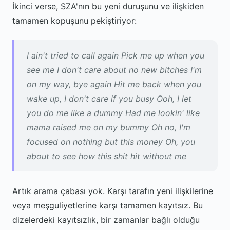
İkinci verse, SZA'nın bu yeni duruşunu ve ilişkiden
tamamen kopuşunu pekiştiriyor:
I ain't tried to call again Pick me up when you
see me I don't care about no new bitches I'm
on my way, bye again Hit me back when you
wake up, I don't care if you busy Ooh, I let
you do me like a dummy Had me lookin' like
mama raised me on my bummy Oh no, I'm
focused on nothing but this money Oh, you
about to see how this shit hit without me
Artık arama çabası yok. Karşı tarafın yeni ilişkilerine
veya meşguliyetlerine karşı tamamen kayıtsız. Bu
dizelerdeki kayıtsızlık, bir zamanlar bağlı olduğu