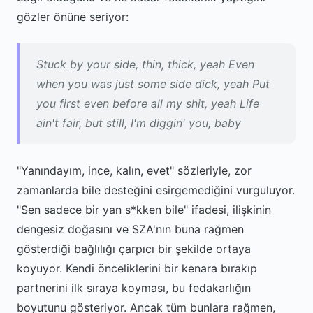
gözler önüne seriyor:
Stuck by your side, thin, thick, yeah Even
when you was just some side dick, yeah Put
you first even before all my shit, yeah Life
ain't fair, but still, I'm diggin' you, baby
"Yanındayım, ince, kalın, evet" sözleriyle, zor
zamanlarda bile desteğini esirgemediğini vurguluyor.
"Sen sadece bir yan s*kken bile" ifadesi, ilişkinin
dengesiz doğasını ve SZA'nın buna rağmen
gösterdiği bağlılığı çarpıcı bir şekilde ortaya
koyuyor. Kendi önceliklerini bir kenara bırakıp
partnerini ilk sıraya koyması, bu fedakarlığın
boyutunu gösteriyor. Ancak tüm bunlara rağmen,