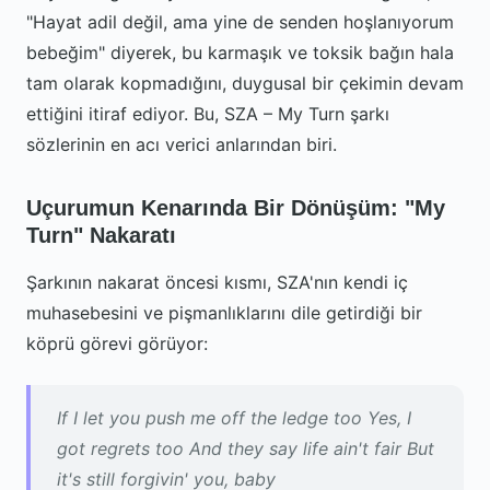
"Hayat adil değil, ama yine de senden hoşlanıyorum
bebeğim" diyerek, bu karmaşık ve toksik bağın hala
tam olarak kopmadığını, duygusal bir çekimin devam
ettiğini itiraf ediyor. Bu, SZA – My Turn şarkı
sözlerinin en acı verici anlarından biri.
Uçurumun Kenarında Bir Dönüşüm: "My
Turn" Nakaratı
Şarkının nakarat öncesi kısmı, SZA'nın kendi iç
muhasebesini ve pişmanlıklarını dile getirdiği bir
köprü görevi görüyor:
If I let you push me off the ledge too Yes, I
got regrets too And they say life ain't fair But
it's still forgivin' you, baby