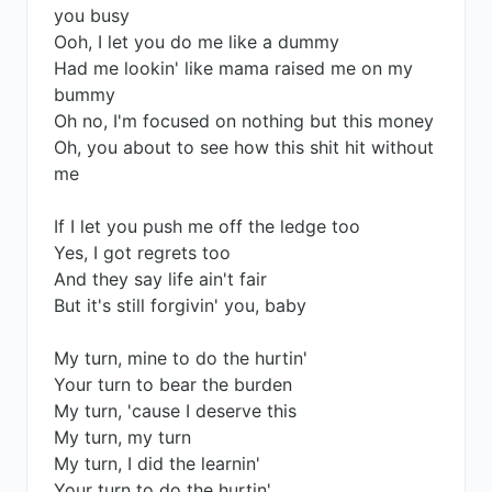
you busy
Ooh, I let you do me like a dummy
Had me lookin' like mama raised me on my
bummy
Oh no, I'm focused on nothing but this money
Oh, you about to see how this shit hit without
me
If I let you push me off the ledge too
Yes, I got regrets too
And they say life ain't fair
But it's still forgivin' you, baby
My turn, mine to do the hurtin'
Your turn to bear the burden
My turn, 'cause I deserve this
My turn, my turn
My turn, I did the learnin'
Your turn to do the hurtin'