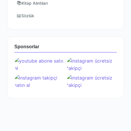
📚
Kitap Alıntıları
📖
Sözlük
Sponsorlar