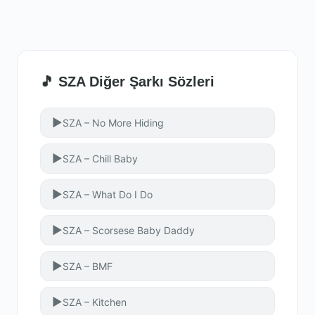
🎵 SZA Diğer Şarkı Sözleri
▶
SZA – No More Hiding
▶
SZA – Chill Baby
▶
SZA – What Do I Do
▶
SZA – Scorsese Baby Daddy
▶
SZA – BMF
▶
SZA – Kitchen