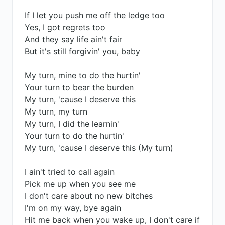
If I let you push me off the ledge too
Yes, I got regrets too
And they say life ain't fair
But it's still forgivin' you, baby
My turn, mine to do the hurtin'
Your turn to bear the burdеn
My turn, 'cause I deservе this
My turn, my turn
My turn, I did the learnin'
Your turn to do the hurtin'
My turn, 'cause I deserve this (My turn)
I ain't tried to call again
Pick me up when you see me
I don't care about no new bitches
I'm on my way, bye again
Hit me back when you wake up, I don't care if