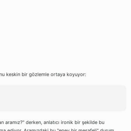
munu keskin bir gözlemle ortaya koyuyor:
an aramız?" derken, anlatıcı ironik bir şekilde bu
 ima ediyor. Aramızdaki bu "epey bir mesafeli" durum,