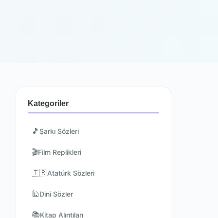
Kategoriler
🎵
Şarkı Sözleri
🎬
Film Replikleri
🇹🇷
Atatürk Sözleri
🕌
Dini Sözler
📚
Kitap Alıntıları