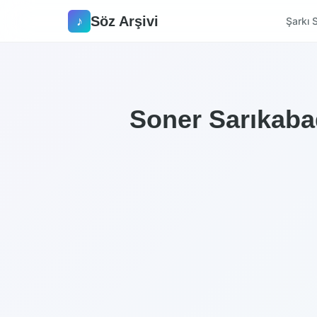
Söz Arşivi
♪
Şarkı S
Soner Sarıkabad