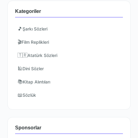
Kategoriler
🎵
Şarkı Sözleri
🎬
Film Replikleri
🇹🇷
Atatürk Sözleri
🕌
Dini Sözler
📚
Kitap Alıntıları
📖
Sözlük
Sponsorlar