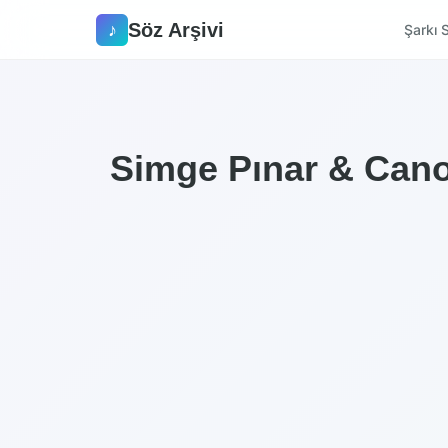
Söz Arşivi
♪
Şarkı S
Simge Pınar & Canoz