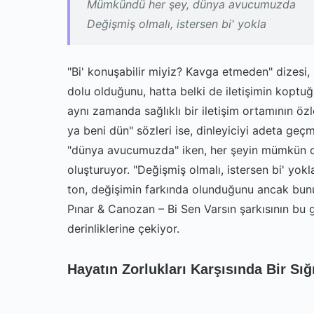
Mümkündü her şey, dünya avucumuzda
Değişmiş olmalı, istersen bi' yokla
"Bi' konuşabilir miyiz? Kavga etmeden" dizesi, il
dolu olduğunu, hatta belki de iletişimin koptuğ
aynı zamanda sağlıklı bir iletişim ortamının öz
ya beni dün" sözleri ise, dinleyiciyi adeta geçmi
"dünya avucumuzda" iken, her şeyin mümkün old
oluşturuyor. "Değişmiş olmalı, istersen bi' yok
ton, değişimin farkında olunduğunu ancak bun
Pınar & Canozan – Bi Sen Varsın şarkısının bu g
derinliklerine çekiyor.
Hayatın Zorlukları Karşısında Bir Sığ