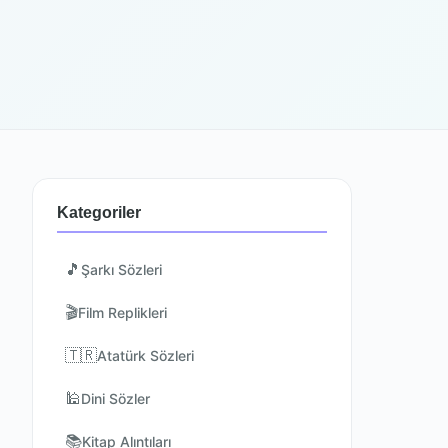
Kategoriler
🎵
Şarkı Sözleri
🎬
Film Replikleri
🇹🇷
Atatürk Sözleri
🕌
Dini Sözler
📚
Kitap Alıntıları