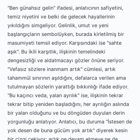
"Ben günahsız gelin" ifadesi, anlatıcının safiyetini,
temiz niyetini ve belki de gelecek hayallerinin
yıkıldığını simgeliyor. Gelinlik, umut ve yeni
başlangıçların sembolüyken, burada kirletilmiş bir
masumiyeti temsil ediyor. Karşısındaki ise "sahte
aşık". Bu ikili karşıtlık, ilişkinin temelindeki
dengesizliği ve aldatmacayı gözler önüne seriyor.
"Vefasız sözlere inanmam artık" cümlesi, artık
tahammül sınırının aşıldığını, defalarca verilen ama
tutulmayan sözlerin yarattığı bıkkınlığı ifade ediyor.
"Bu kaçıncı veda, yalan ayrılık" ise, ilişkinin tekrar
tekrar bitip yeniden başladığını, her ayrılığın aslında
bir yalan olduğunu ve bu döngüden duyulan derin
yorgunluğu anlatıyor. Anlatıcı, bu duruma "İstesen de
yok desen de buna gücüm yok artık" diyerek kesin
bir çizgi çekiyor; artık ne devam etmeye ne de