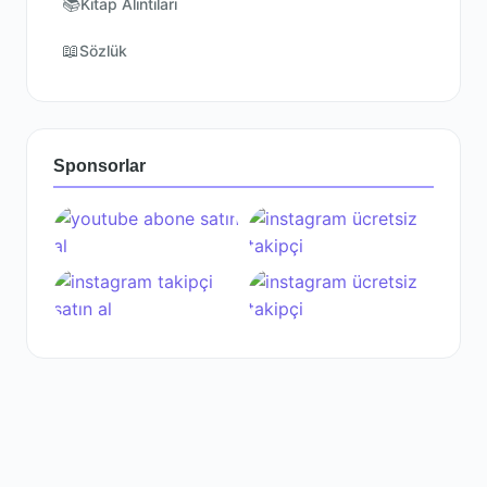
📚
Kitap Alıntıları
📖
Sözlük
Sponsorlar