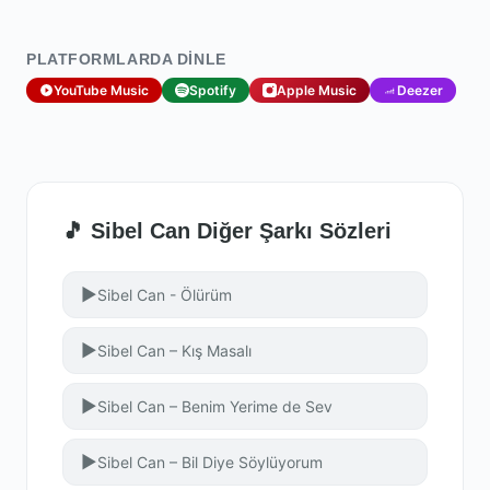
PLATFORMLARDA DINLE
YouTube Music
Spotify
Apple Music
Deezer
🎵 Sibel Can Diğer Şarkı Sözleri
▶
Sibel Can - Ölürüm
▶
Sibel Can – Kış Masalı
▶
Sibel Can – Benim Yerime de Sev
▶
Sibel Can – Bil Diye Söylüyorum