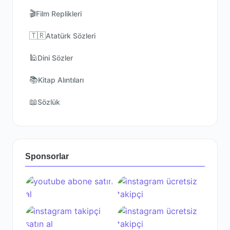
🎬
Film Replikleri
🇹🇷
Atatürk Sözleri
🕌
Dini Sözler
📚
Kitap Alıntıları
📖
Sözlük
Sponsorlar