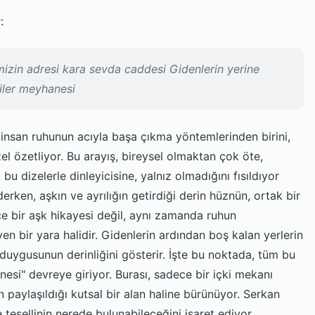
:
mizin adresi kara sevda caddesi Gidenlerin yerine
iler meyhanesi
i, insan ruhunun acıyla başa çıkma yöntemlerinden birini,
el özetliyor. Bu arayış, bireysel olmaktan çok öte,
bu dizelerle dinleyicisine, yalnız olmadığını fısıldıyor
rken, aşkın ve ayrılığın getirdiği derin hüznün, ortak bir
 bir aşk hikayesi değil, aynı zamanda ruhun
yen bir yara halidir. Gidenlerin ardından boş kalan yerlerin
 duygusunun derinliğini gösterir. İşte bu noktada, tüm bu
nesi" devreye giriyor. Burası, sadece bir içki mekanı
in paylaşıldığı kutsal bir alan haline bürünüyor. Serkan
e tesellinin nerede bulunabileceğini işaret ediyor.