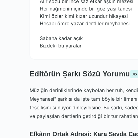
Alır sözü bir ince saz efkâr aşkın mezesi
Her nağmenin içinde bir göz yaşı tanesi
Kimi özler kimi kızar uzundur hikayesi
Hesabı ömre yazar dertliler meyhanesi
Sabaha kadar açık
Bizdeki bu yaralar
Editörün Şarkı Sözü Yorumu
✍️
Müziğin derinliklerinde kaybolan her ruh, kendi 
Meyhanesi" şarkısı da işte tam böyle bir liman
tesellisini sunuyor dinleyicisine. Bu şarkı, sad
ve paylaşılan dertlerin getirdiği bir tür rahatla
Efkârın Ortak Adresi: Kara Sevda Ca