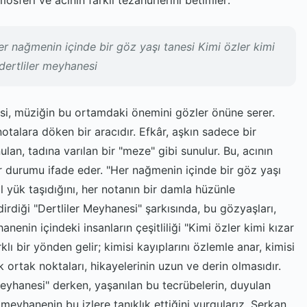
sferi ve acının farklı tezahürlerini betimler:
er nağmenin içinde bir göz yaşı tanesi Kimi özler kimi
dertliler meyhanesi
zesi, müziğin bu ortamdaki önemini gözler önüne serer.
 notalara döken bir aracıdır. Efkâr, aşkın sadece bir
lan, tadına varılan bir "meze" gibi sunulur. Bu, acının
bir durumu ifade eder. "Her nağmenin içinde bir göz yaşı
l yük taşıdığını, her notanın bir damla hüzünle
rdiği "Dertliler Meyhanesi" şarkısında, bu gözyaşları,
hanenin içindeki insanların çeşitliliği "Kimi özler kimi kızar
rklı bir yönden gelir; kimisi kayıplarını özlemle anar, kimisi
k ortak noktaları, hikayelerinin uzun ve derin olmasıdır.
meyhanesi" derken, yaşanılan bu tecrübelerin, duyulan
 meyhanenin bu izlere tanıklık ettiğini vurgularız. Serkan