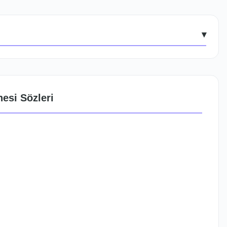
▾
esi Sözleri