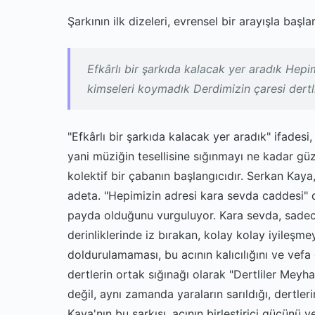
Şarkının ilk dizeleri, evrensel bir arayışla başlar
Efkârlı bir şarkıda kalacak yer aradık Hepi
kimseleri koymadık Derdimizin çaresi dertl
"Efkârlı bir şarkıda kalacak yer aradık" ifades
yani müziğin tesellisine sığınmayı ne kadar güz
kolektif bir çabanın başlangıcıdır. Serkan Kaya, 
adeta. "Hepimizin adresi kara sevda caddesi" de
payda olduğunu vurguluyor. Kara sevda, sadece
derinliklerinde iz bırakan, kolay kolay iyileşme
doldurulamaması, bu acının kalıcılığını ve vefa
dertlerin ortak sığınağı olarak "Dertliler Meyha
değil, aynı zamanda yaraların sarıldığı, dertler
Kaya'nın bu şarkısı, acının birleştirici gücünü v