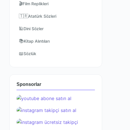
🎬
Film Replikleri
🇹🇷
Atatürk Sözleri
🕌
Dini Sözler
📚
Kitap Alıntıları
📖
Sözlük
Sponsorlar