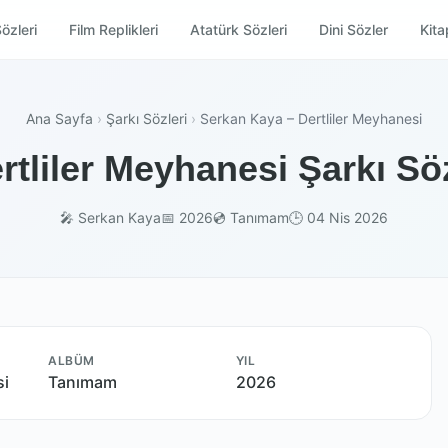
özleri
Film Replikleri
Atatürk Sözleri
Dini Sözler
Kitap
Ana Sayfa
›
Şarkı Sözleri
›
Serkan Kaya – Dertliler Meyhanesi
rtliler Meyhanesi Şarkı Söz
🎤 Serkan Kaya
📅 2026
💿 Tanımam
🕒 04 Nis 2026
ALBÜM
YIL
si
Tanımam
2026