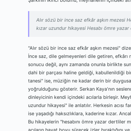
Şarkının ikinci bölümü, meyhanenin içindeki atmo
Alır sözü bir ince saz efkâr aşkın mezesi H
kızar uzundur hikayesi Hesabı ömre yazar 
"Alır sözü bir ince saz efkâr aşkın mezesi" di
İnce saz, dile gelmeyenleri dile getiren, efkârı
sonucu değil, aynı zamanda onunla birlikte sunu
dahi bir parçası haline geldiği, kabullenildiği 
tanesi" ise, müziğin ne kadar derin bir duygusa
yoğrulduğunu gösterir. Serkan Kaya'nın seslendi
dinleyicinin kendi içindeki acılarla birleşir. Mey
uzundur hikayesi" ile anlatılır. Herkesin acısı fa
ise yaşadığı haksızlıklara, kaderine kızar. Anca
Bu hikayelerin "hesabını ömre yazar dertliler 
acıların hayat boyu sürecek izler bıraktığını ve