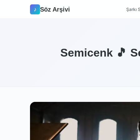
Söz Arşivi
♪
Şarkı S
Semicenk 🎵 Se