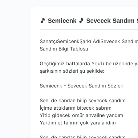
🎵 Semicenk 🎵 Sevecek Sandım S
SanatçıSemicenkŞarkı AdıSevecek Sandım
Sandım Bilgi Tablosu
Geçtiğimiz haftalarda YouTube üzerinde 
şarkısının sözleri şu şekilde:
Semicenk - Sevecek Sandım Sözleri
Seni de candan bilip sevecek sandım
İçime attıklarım bitecek sabrım
Yitip gidecek ömür ahvaline yandım
Yardım et tanrım çok yaralandım
Seni de candan bilip sevecek sandım