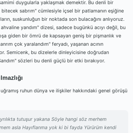
amimi duygularla yaklaşmak demektir. Bu denli bir
 bitecek sabrım" cümlesiyle içsel bir patlamanın eşiğine
cıların, suskunluğun bir noktada son bulacağını anlıyoruz.
 ahvaline yandım" dizesi, sadece bugünkü acıyı değil, bu
oşa giden bir ömrü de kapsayan geniş bir pişmanlık ve
tanrım çok yaralandım" feryadı, yaşanan acının
iyor. Semicenk, bu dizelerle dinleyicisine doğrudan
ndım" sözleri bu denli güçlü bir etki bırakıyor.
lmazlığı
na uğramış ruhun dünya ve ilişkiler hakkındaki genel görüşü
ayrılıkta tutuşur yakana Söyle hangi söz merhem
emem asla Hayıflanma yok ki bi fayda Yürürüm kendi