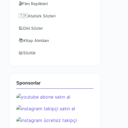
🎬
Film Replikleri
🇹🇷
Atatürk Sözleri
🕌
Dini Sözler
📚
Kitap Alıntıları
📖
Sözlük
Sponsorlar