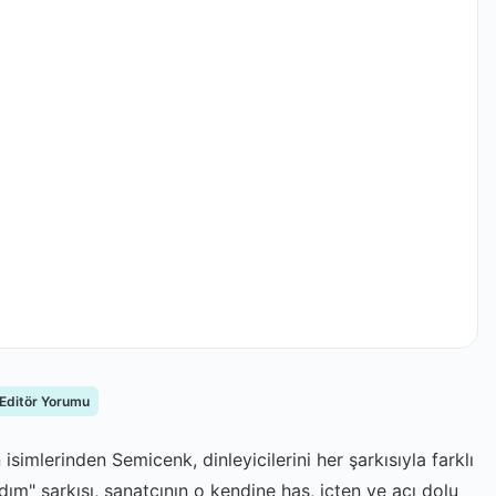
 Editör Yorumu
imlerinden Semicenk, dinleyicilerini her şarkısıyla farklı
ım" şarkısı, sanatçının o kendine has, içten ve acı dolu