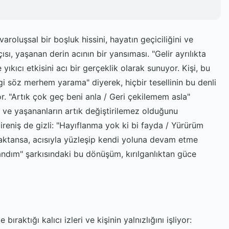
aroluşsal bir boşluk hissini, hayatın geçiciliğini ve
sı, yaşanan derin acının bir yansıması. "Gelir ayrılıkta
 yıkıcı etkisini acı bir gerçeklik olarak sunuyor. Kişi, bu
i söz merhem yarama" diyerek, hiçbir tesellinin bu denli
yor. "Artık çok geç beni anla / Geri çekilemem asla"
u ve yaşananların artık değiştirilemez olduğunu
ireniş de gizli: "Hayıflanma yok ki bi fayda / Yürürüm
aktansa, acısıyla yüzleşip kendi yoluna devam etme
Sandım" şarkısındaki bu dönüşüm, kırılganlıktan güce
raktığı kalıcı izleri ve kişinin yalnızlığını işliyor: