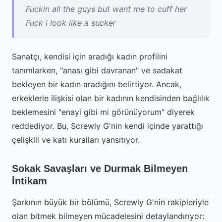
Fuckin all the guys but want me to cuff her
Fuck i look like a sucker
Sanatçı, kendisi için aradığı kadın profilini
tanımlarken, "anası gibi davranan" ve sadakat
bekleyen bir kadın aradığını belirtiyor. Ancak,
erkeklerle ilişkisi olan bir kadının kendisinden bağlılık
beklemesini "enayi gibi mi görünüyorum" diyerek
reddediyor. Bu, Screwly G'nin kendi içinde yarattığı
çelişkili ve katı kuralları yansıtıyor.
Sokak Savaşları ve Durmak Bilmeyen
İntikam
Şarkının büyük bir bölümü, Screwly G'nin rakipleriyle
olan bitmek bilmeyen mücadelesini detaylandırıyor: