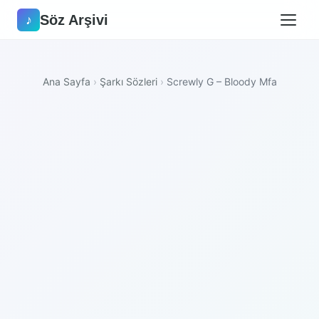
Söz Arşivi
♪
Ana Sayfa
›
Şarkı Sözleri
›
Screwly G – Bloody Mfa