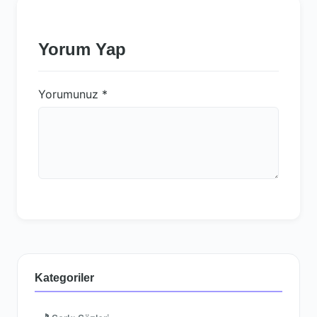
Yorum Yap
Yorumunuz
*
Kategoriler