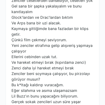
Zenciler cesetlerden bahsediyor, cesetleri yok
Gel sana bir şapka yakalayalım ve bunu
kanıtlayalım
Glock'lardan ve Drac'lardan bıktım
Ve Arps bana bir uzi alacak.
Kaymaya gittiğimde bana fazladan bir klips
getir.
Çünkü film çekmeyi seviyorum.
Yeni zenciler etrafıma gelip alışveriş yapmaya
çalışıyor
Ellerini cebinden uzak tut.
Ve hareket etmeyi bırak (kıpırdama zenci)
Zenci daha iyi hareket etmeyi bırak
Zenciler beni soymaya çalışıyor, bu pirzolayı
görüyor musun?
Bu k*ltağı kaldırıp vuracağım.
Eğer silahıma ve asıma ulaşamazsam
Lil Buzz'ın bunu yapacağını biliyorum.
Gerçek sokak zencileri uzun süre yaşar