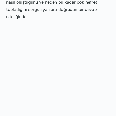
nasıl oluştuğunu ve neden bu kadar çok nefret
topladığını sorgulayanlara doğrudan bir cevap
niteliğinde.