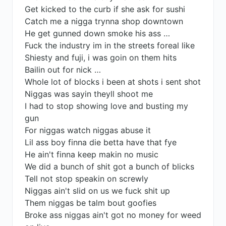
Get kicked to the curb if she ask for sushi
Catch me a nigga trynna shop downtown
He get gunned down smoke his ass …
Fuck the industry im in the streets foreal like
Shiesty and fuji, i was goin on them hits
Bailin out for nick …
Whole lot of blocks i been at shots i sent shot
Niggas was sayin theyll shoot me
I had to stop showing love and busting my
gun
For niggas watch niggas abuse it
Lil ass boy finna die betta have that fye
He ain't finna keep makin no music
We did a bunch of shit got a bunch of blicks
Tell not stop speakin on screwly
Niggas ain't slid on us we fuck shit up
Them niggas be talm bout goofies
Broke ass niggas ain't got no money for weed