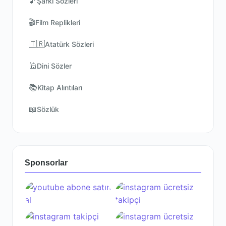
🎵
Şarkı Sözleri
🎬
Film Replikleri
🇹🇷
Atatürk Sözleri
🕌
Dini Sözler
📚
Kitap Alıntıları
📖
Sözlük
Sponsorlar