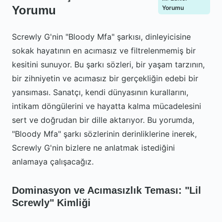
Yorumu
Yorumu
Screwly G'nin "Bloody Mfa" şarkısı, dinleyicisine
sokak hayatının en acımasız ve filtrelenmemiş bir
kesitini sunuyor. Bu şarkı sözleri, bir yaşam tarzının,
bir zihniyetin ve acımasız bir gerçekliğin edebi bir
yansıması. Sanatçı, kendi dünyasının kurallarını,
intikam döngülerini ve hayatta kalma mücadelesini
sert ve doğrudan bir dille aktarıyor. Bu yorumda,
"Bloody Mfa" şarkı sözlerinin derinliklerine inerek,
Screwly G'nin bizlere ne anlatmak istediğini
anlamaya çalışacağız.
Dominasyon ve Acımasızlık Teması: "Lil
Screwly" Kimliği