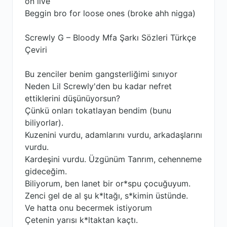
on live
Beggin bro for loose ones (broke ahh nigga)
Screwly G – Bloody Mfa Şarkı Sözleri Türkçe
Çeviri
Bu zenciler benim gangsterliğimi sınıyor
Neden Lil Screwly'den bu kadar nefret
ettiklerini düşünüyorsun?
Çünkü onları tokatlayan bendim (bunu
biliyorlar).
Kuzenini vurdu, adamlarını vurdu, arkadaşlarını
vurdu.
Kardeşini vurdu. Üzgünüm Tanrım, cehenneme
gideceğim.
Biliyorum, ben lanet bir or*spu çocuğuyum.
Zenci gel de al şu k*ltağı, s*kimin üstünde.
Ve hatta onu becermek istiyorum
Çetenin yarısı k*ltaktan kaçtı.