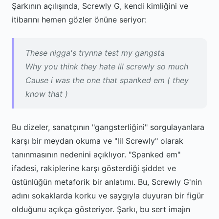
Şarkının açılışında, Screwly G, kendi kimliğini ve
itibarını hemen gözler önüne seriyor:
These nigga's trynna test my gangsta
Why you think they hate lil screwly so much
Cause i was the one that spanked em ( they
know that )
Bu dizeler, sanatçının "gangsterliğini" sorgulayanlara
karşı bir meydan okuma ve "lil Screwly" olarak
tanınmasının nedenini açıklıyor. "Spanked em"
ifadesi, rakiplerine karşı gösterdiği şiddet ve
üstünlüğün metaforik bir anlatımı. Bu, Screwly G'nin
adını sokaklarda korku ve saygıyla duyuran bir figür
olduğunu açıkça gösteriyor. Şarkı, bu sert imajın