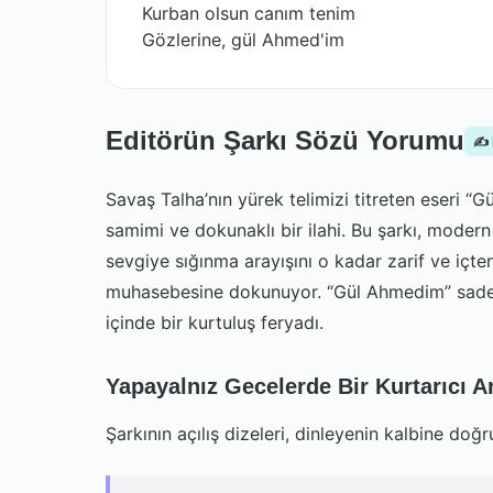
Kurban olsun canım tenim
Gözlerine, gül Ahmed'im
Editörün Şarkı Sözü Yorumu
✍️
Savaş Talha’nın yürek telimizi titreten eseri “G
samimi ve dokunaklı bir ilahi. Bu şarkı, moder
sevgiye sığınma arayışını o kadar zarif ve içten 
muhasebesine dokunuyor. “Gül Ahmedim” sadece 
içinde bir kurtuluş feryadı.
Yapayalnız Gecelerde Bir Kurtarıcı A
Şarkının açılış dizeleri, dinleyenin kalbine doğr