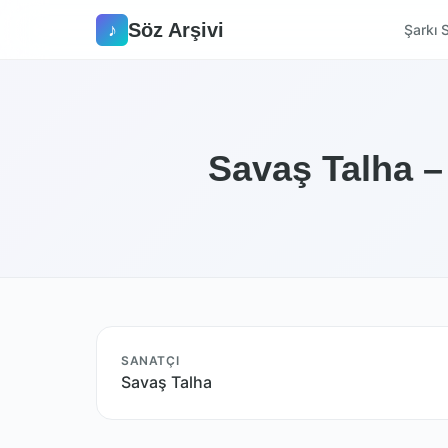
Söz Arşivi
♪
Şarkı S
Savaş Talha –
SANATÇI
Savaş Talha