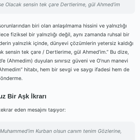
e Olacak sensin tek çare Dertlerime, gül Ahmed’im
runlarından biri olan anlaşılmama hissini ve yalnızlığı
ce fiziksel bir yalnızlığı değil, aynı zamanda ruhsal bir
 derin yalnızlık içinde, dünyevi çözümlerin yetersiz kaldığı
cak sensin tek çare / Dertlerime, gül Ahmed’im.” Bu dize,
d’e (Ahmedim) duyulan sınırsız güveni ve O’nun manevi
l Ahmedim” hitabı, hem bir sevgi ve saygı ifadesi hem de
 gönderme.
 Bir Aşk İkrarı
tekrar eden mesajını taşıyor:
Muhammed’im Kurban olsun canım tenim Gözlerine,