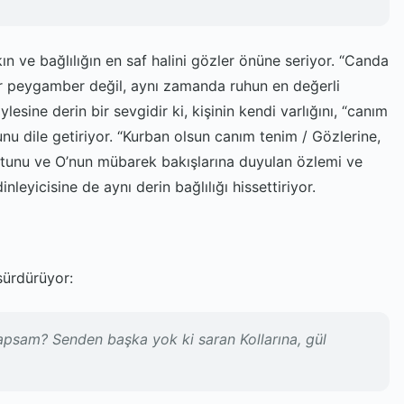
n ve bağlılığın en saf halini gözler önüne seriyor. “Canda
r peygamber değil, aynı zamanda ruhun en değerli
lesine derin bir sevgidir ki, kişinin kendi varlığını, “canım
u dile getiriyor. “Kurban olsun canım tenim / Gözlerine,
utunu ve O’nun mübarek bakışlarına duyulan özlemi ve
nleyicisine de aynı derin bağlılığı hissettiriyor.
 sürdürüyor:
psam? Senden başka yok ki saran Kollarına, gül