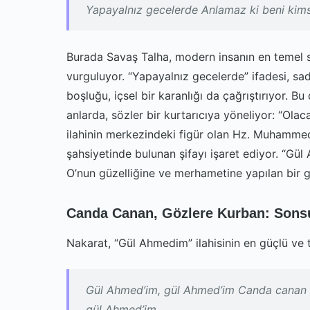
Yapayalnız gecelerde Anlamaz ki beni kims
Burada Savaş Talha, modern insanın en temel so
vurguluyor. “Yapayalnız gecelerde” ifadesi, sade
boşluğu, içsel bir karanlığı da çağrıştırıyor. Bu
anlarda, sözler bir kurtarıcıya yöneliyor: “Ola
ilahinin merkezindeki figür olan Hz. Muhamme
şahsiyetinde bulunan şifayı işaret ediyor. “Gü
O’nun güzelliğine ve merhametine yapılan bir
Canda Canan, Gözlere Kurban: Sonsuz
Nakarat, “Gül Ahmedim” ilahisinin en güçlü ve 
Gül Ahmed’im, gül Ahmed’im Canda canan 
gül Ahmed’im