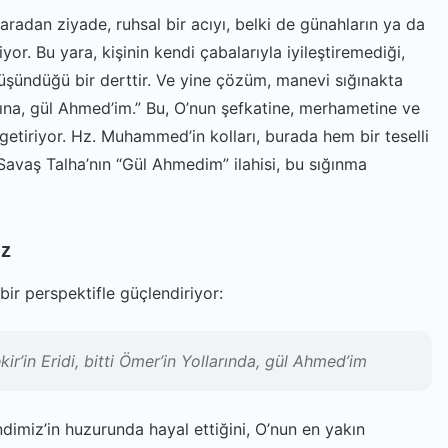
aradan ziyade, ruhsal bir acıyı, belki de günahların ya da
diyor. Bu yara, kişinin kendi çabalarıyla iyileştiremediği,
şündüğü bir derttir. Ve yine çözüm, manevi sığınakta
ına, gül Ahmed’im.” Bu, O’nun şefkatine, merhametine ve
getiriyor. Hz. Muhammed’in kolları, burada hem bir teselli
avaş Talha’nın “Gül Ahmedim” ilahisi, bu sığınma
İz
bir perspektifle güçlendiriyor:
r’in Eridi, bitti Ömer’in Yollarında, gül Ahmed’im
dimiz’in huzurunda hayal ettiğini, O’nun en yakın