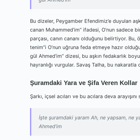
Bu dizeler, Peygamber Efendimiz’e duyulan aşkı
canan Muhammed’im” ifadesi, O’nun sadece bi
parçası, canın cananı olduğunu belirtiyor. Bu, öy
tenim”i O’nun uğruna feda etmeye hazır olduğun
gül Ahmed’im” dizesi, bu aşkın fedakarlık boy
hayranlığı vurgular. Savaş Talha, bu nakaratla di
Şuramdaki Yara ve Şifa Veren Kollar
Şarkı, içsel acıları ve bu acılara deva arayışını
İşte şuramdaki yaram Ah, ne yapsam, ne ya
Ahmed’im