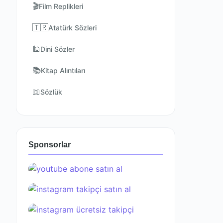
🎬
Film Replikleri
🇹🇷
Atatürk Sözleri
🕌
Dini Sözler
📚
Kitap Alıntıları
📖
Sözlük
Sponsorlar