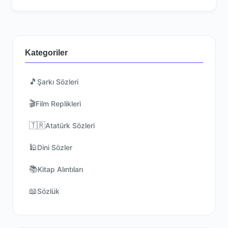
Kategoriler
🎵
Şarkı Sözleri
🎬
Film Replikleri
🇹🇷
Atatürk Sözleri
🕌
Dini Sözler
📚
Kitap Alıntıları
📖
Sözlük