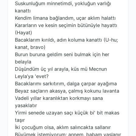
Suskunluğum minnetimdi, yokluğun varlığı
kanattı
Kendim limana bağlandım, uçar aklım halattı
Kararların ve kesin seçimin bütünüyle hayattı
(Hayat)
Bacaklarım kırıldı, adın koluma kanattı (U-hu;
kanat, bravo)
Burun buruna geldim seni bulmak için her
belayla
Düşündüm üç yıl arayla, küs mü Mecnun
Leyla’ya 'evet?
Bacaklarımı sarkıtırım, dalga çarpar ayağıma
Beyaz saçların akasya, çalmış kokunu lavanta
Vadeli yıllar karanlıktan korkmayı sana
yasaklatır
Yirmi senede uzayan saçı küçük bi' bit makas
taşır
İki çocuğum olsa, aklım salıncakta sallanır
Büyümek istemiyorum; annem, babam yaşlanır