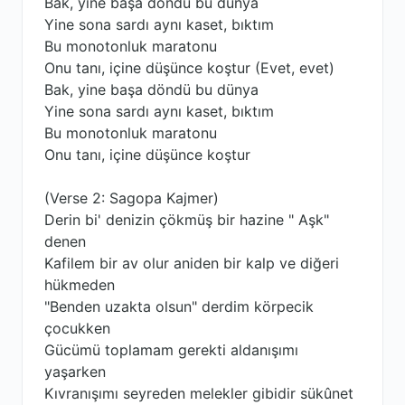
Bak, yine başa döndü bu dünya
Yine sona sardı aynı kaset, bıktım
Bu monotonluk maratonu
Onu tanı, içine düşünce koştur (Evet, evet)
Bak, yine başa döndü bu dünya
Yine sona sardı aynı kaset, bıktım
Bu monotonluk maratonu
Onu tanı, içine düşünce koştur
(Verse 2: Sagopa Kajmer)
Derin bi' denizin çökmüş bir hazine " Aşk"
denen
Kafilem bir av olur aniden bir kalp ve diğeri
hükmeden
"Benden uzakta olsun" derdim körpecik
çocukken
Gücümü toplamam gerekti aldanışımı
yaşarken
Kıvranışımı seyreden melekler gibidir sükûnet