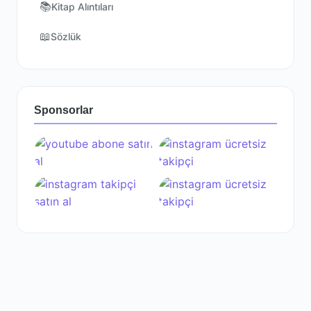
📚
Kitap Alıntıları
📖
Sözlük
Sponsorlar