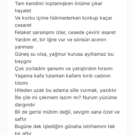
Tam kendimi toplamışken önüme çıkar
hayalet
Ve korku içime hükmederken korkup kaçar
cesaret
Felaket sarsılışımı izler, cesede çevirir esaret
Yardım et, bir iğne vur ve sönsün acımın
yanması
Güneş su olsa, yağmur kurusa ayıltamaz bu
baygını
Çok zorladım şansımı ve yatıştırdım hırsımı
Yaşama kafa tutarken kafamı kırdı cadının
tılsımı
Hileden uzak bu adama sille vurmak, yazıktır
İlle çile mi çekmem lazım mı? Nurum yüzüme
dargındır
Bil de gerisi mühim değil, sevgim sana özel ve
saftır
Bugüne dek işlediğim günaha istirhamım tek
bir aftır