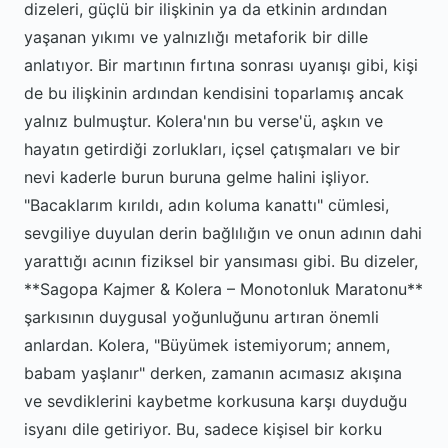
dizeleri, güçlü bir ilişkinin ya da etkinin ardından
yaşanan yıkımı ve yalnızlığı metaforik bir dille
anlatıyor. Bir martının fırtına sonrası uyanışı gibi, kişi
de bu ilişkinin ardından kendisini toparlamış ancak
yalnız bulmuştur. Kolera'nın bu verse'ü, aşkın ve
hayatın getirdiği zorlukları, içsel çatışmaları ve bir
nevi kaderle burun buruna gelme halini işliyor.
"Bacaklarım kırıldı, adın koluma kanattı" cümlesi,
sevgiliye duyulan derin bağlılığın ve onun adının dahi
yarattığı acının fiziksel bir yansıması gibi. Bu dizeler,
**Sagopa Kajmer & Kolera – Monotonluk Maratonu**
şarkısının duygusal yoğunluğunu artıran önemli
anlardan. Kolera, "Büyümek istemiyorum; annem,
babam yaşlanır" derken, zamanın acımasız akışına
ve sevdiklerini kaybetme korkusuna karşı duyduğu
isyanı dile getiriyor. Bu, sadece kişisel bir korku