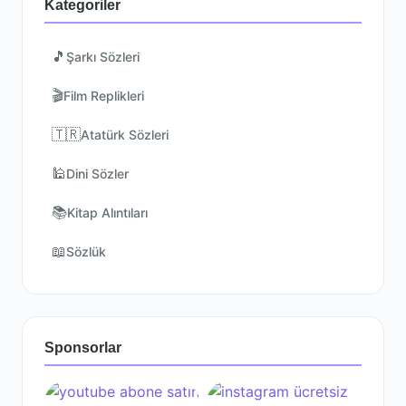
Kategoriler
🎵
Şarkı Sözleri
🎬
Film Replikleri
🇹🇷
Atatürk Sözleri
🕌
Dini Sözler
📚
Kitap Alıntıları
📖
Sözlük
Sponsorlar