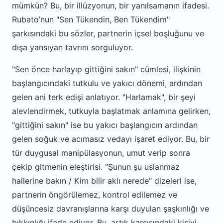
mümkün? Bu, bir illüzyonun, bir yanılsamanın ifadesi.
Rubato’nun "Sen Tükendin, Ben Tükendim"
şarkısındaki bu sözler, partnerin içsel boşluğunu ve
dışa yansıyan tavrını sorguluyor.
"Sen önce harlayıp gittiğini sakın" cümlesi, ilişkinin
başlangıcındaki tutkulu ve yakıcı dönemi, ardından
gelen ani terk edişi anlatıyor. "Harlamak", bir şeyi
alevlendirmek, tutkuyla başlatmak anlamına gelirken,
"gittiğini sakın" ise bu yakıcı başlangıcın ardından
gelen soğuk ve acımasız vedayı işaret ediyor. Bu, bir
tür duygusal manipülasyonun, umut verip sonra
çekip gitmenin eleştirisi. "Şunun şu uslanmaz
hallerine bakın / Kim bilir aklı nerede" dizeleri ise,
partnerin öngörülemez, kontrol edilemez ve
düşüncesiz davranışlarına karşı duyulan şaşkınlığı ve
bıkkınlığı ifade ediyor. Bu, artık karşısındaki kişiyi