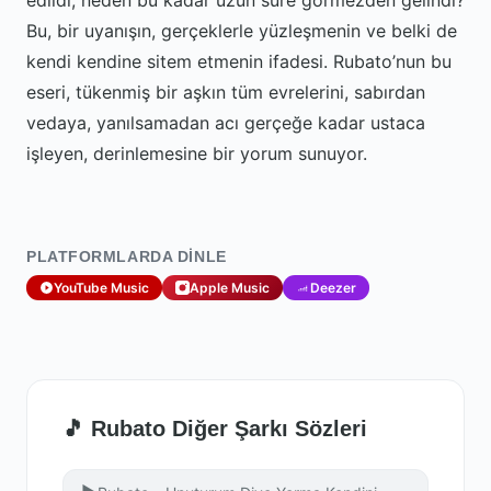
edildi, neden bu kadar uzun süre görmezden gelindi?
Bu, bir uyanışın, gerçeklerle yüzleşmenin ve belki de
kendi kendine sitem etmenin ifadesi. Rubato’nun bu
eseri, tükenmiş bir aşkın tüm evrelerini, sabırdan
vedaya, yanılsamadan acı gerçeğe kadar ustaca
işleyen, derinlemesine bir yorum sunuyor.
PLATFORMLARDA DINLE
YouTube Music
Apple Music
Deezer
🎵 Rubato Diğer Şarkı Sözleri