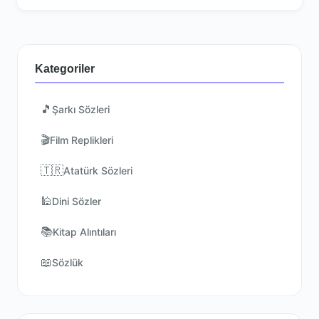
Kategoriler
🎵
Şarkı Sözleri
🎬
Film Replikleri
🇹🇷
Atatürk Sözleri
🕌
Dini Sözler
📚
Kitap Alıntıları
📖
Sözlük