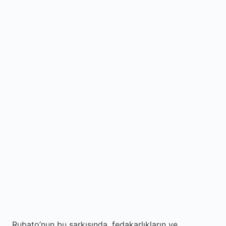
Rubato’nun bu şarkısında, fedakarlıkların ve