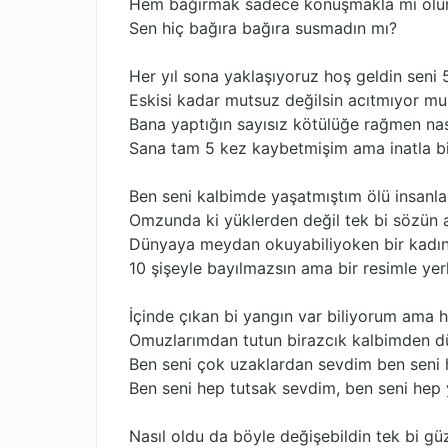
Hem bağırmak sadece konuşmakla mı olu
Sen hiç bağıra bağıra susmadın mı?
Her yıl sona yaklaşıyoruz hoş geldin seni 
Eskisi kadar mutsuz değilsin acıtmıyor mu
Bana yaptığın sayısız kötülüğe rağmen nas
Sana tam 5 kez kaybetmişim ama inatla bi
Ben seni kalbimde yaşatmıştım ölü insanlar
Omzunda ki yüklerden değil tek bi sözün al
Dünyaya meydan okuyabiliyoken bir kadına 
10 şişeyle bayılmazsın ama bir resimle yerle
İçinde çıkan bi yangın var biliyorum ama 
Omuzlarımdan tutun birazcık kalbimden 
Ben seni çok uzaklardan sevdim ben seni
Ben seni hep tutsak sevdim, ben seni hep
Nasıl oldu da böyle değişebildin tek bi güz