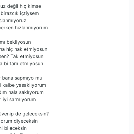
uz değil hiç kimse
birazcık içtiysem
ıslanmıyoruz
çerken hızlanmıyorum
amı bekliyosun
na hiç hak etmiyosun
 sen? Tak etmiyosun
la bi tam etmiyosun
ar bana sapmıyo mu
 kalbe yasaklıyorum
ım hala saklıyorum
r iyi sarmıyorum
üvenip de geleceksin?
iyorum diyeceksin
i bileceksin