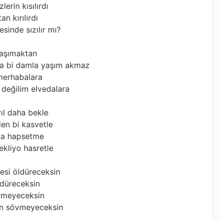
rin kısılırdı
n kırılırdı
sinde sızılır mı?
 taşımaktan
ya bi damla yaşım akmaz
 merhabalara
 değilim elvedalara
ıl daha bekle
en bi kasvetle
ına hapsetme
ekliyo hasretle
kesi öldüreceksin
ndüreceksin
örmeyeceksin
den sövmeyeceksin