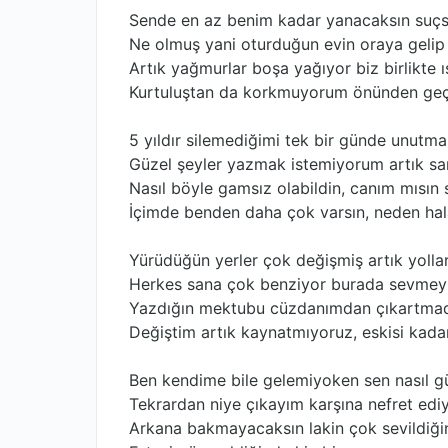
Sende en az benim kadar yanacaksın suçs
Ne olmuş yani oturduğun evin oraya gelip 
Artık yağmurlar boşa yağıyor biz birlikte 
Kurtuluştan da korkmuyorum önünden ge
5 yıldır silemediğimi tek bir günde unutm
Güzel şeyler yazmak istemiyorum artık sa
Nasıl böyle gamsız olabildin, canım mısın
İçimde benden daha çok varsın, neden ha
Yürüdüğün yerler çok değişmiş artık yoll
Herkes sana çok benziyor burada sevmeyi
Yazdığın mektubu cüzdanımdan çıkartmad
Değiştim artık kaynatmıyoruz, eskisi kada
Ben kendime bile gelemiyoken sen nasıl g
Tekrardan niye çıkayım karşına nefret ed
Arkana bakmayacaksın lakin çok sevildiğin