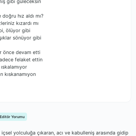
ış gibi güleceksin
 doğru hız aldı mı?
eriniz kızardı mı
i, ölüyor gibi
ıklar sönüyor gibi
r önce devam etti
adece felaket ettin
 ıskalamıyor
an kıskanamıyon
 Editör Yorumu
r içsel yolculuğa çıkaran, acı ve kabulleniş arasında gidip