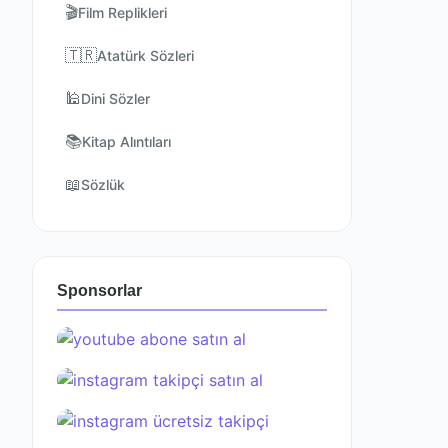
🎬
Film Replikleri
🇹🇷
Atatürk Sözleri
🕌
Dini Sözler
📚
Kitap Alıntıları
📖
Sözlük
Sponsorlar