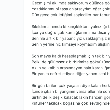
Geçmişimi aklımda saklıyorum gülünce gözle
Yazdıklarımı bi taşa anlatsaydım eğer çokta
Dün gece çok içtiğimi söylediler bar tabure
Sıkıldım alnımda ki kırışıklıktan, yalnızlığı
İçeriye doğru çok kan ağlarım ama dışarı
Seninle artık bir yabancıyız uzaklaşmışız
Senin yerine hiç kimseyi koymadım alışkın
Son mayıs kaldı hesaplaşmak için tek bir y
Belki de gülümseriz birbirimize gökyüzünd
Aklın ve kalbin arasındayım hala karanlığ
Bir yanım nefret ediyor diğer yanım seni b
Bir gün birileri çok yaşasın diye kalan her
İçinde çıkan bi yangının varsa ellerinle sö
Sırtın delik deşik kalacak lakin hançeri g
Küfürler takılcak boğazına çok sevdiğin