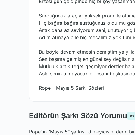
Ertesi gün geldiğinde hiç bi şey yaşanmam
Sürdüğünüz araçlar yüksek promille ölüme
Hiç bağıra bağıra sustuğunuz oldu mu gözl
Artık daha az seviyorum seni, unutuyor gib
Adım atmaya bile hiç mecalimiz yok tüm ış
Bu böyle devam etmesin demiştim ya yılla
Sen başıma gelmiş en güzel şey değilsin s
Mutluluk artık teğet geçmiyor dertler hala
Asla senin olmayacak bi insanı başkasınd
Rope – Mayıs 5 Şarkı Sözleri
Editörün Şarkı Sözü Yorumu
✍️
Rope’un "Mayıs 5" şarkısı, dinleyicisini derin bi