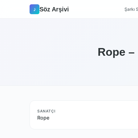
Söz Arşivi
♪
Şarkı S
Rope – 
SANATÇI
Rope