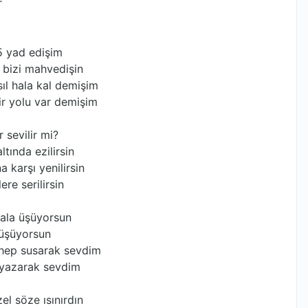
r
5 yad edişim
 bizi mahvedişin
ıl hala kal demişim
r yolu var demişim
 sevilir mi?
tında ezilirsin
karşı yenilirsin
re serilirsin
hala üşüyorsun
düşüyorsun
 hep susarak sevdim
 yazarak sevdim
el söze ısınırdın