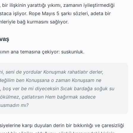
bir ilişkinin yarattığı yıkımı, zamanın iyileştirmediği
ustaca işliyor. Rope Mayıs 5 şarkı sözleri, adeta bir
mleriyle bağ kurmasını sağlıyor.
avaş
kının ana temasına çekiyor: suskunluk.
, seni de yordular Konuşmak rahatlatır derler,
n değilim ben Konuşsana o zaman Konuşsam ne
n, boş ver be mi diyeceksin Sıcak bardağa soğuk su
ökülmez, çatlatırsın Hem bağırmak sadece
 susmadın mı?
iyelerine karşı duyulan derin bir bıkkınlığı ve çaresizliği