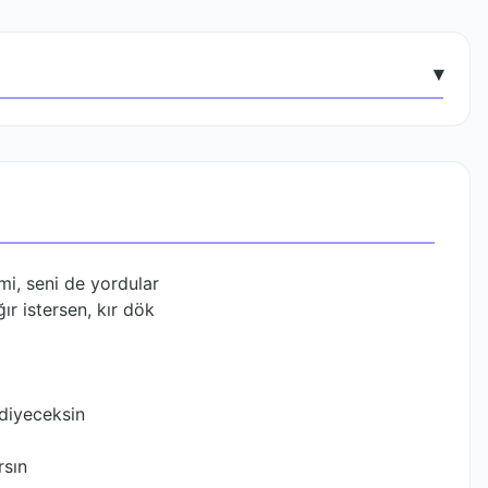
▾
i, seni de yordular
ır istersen, kır dök
 diyeceksin
rsın