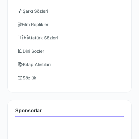
🎵
Şarkı Sözleri
🎬
Film Replikleri
🇹🇷
Atatürk Sözleri
🕌
Dini Sözler
📚
Kitap Alıntıları
📖
Sözlük
Sponsorlar