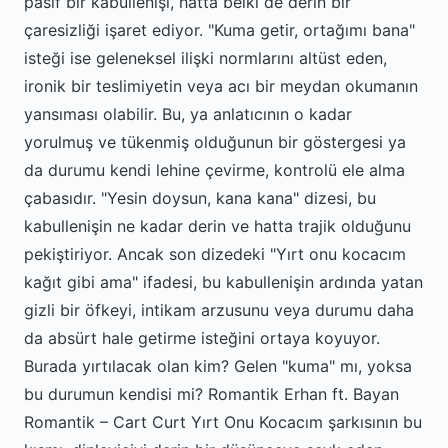
pasif bir kabullenişi, hatta belki de derin bir
çaresizliği işaret ediyor. "Kuma getir, ortağımı bana"
isteği ise geleneksel ilişki normlarını altüst eden,
ironik bir teslimiyetin veya acı bir meydan okumanın
yansıması olabilir. Bu, ya anlatıcının o kadar
yorulmuş ve tükenmiş olduğunun bir göstergesi ya
da durumu kendi lehine çevirme, kontrolü ele alma
çabasıdır. "Yesin doysun, kana kana" dizesi, bu
kabullenişin ne kadar derin ve hatta trajik olduğunu
pekiştiriyor. Ancak son dizedeki "Yırt onu kocacım
kağıt gibi ama" ifadesi, bu kabullenişin ardında yatan
gizli bir öfkeyi, intikam arzusunu veya durumu daha
da absürt hale getirme isteğini ortaya koyuyor.
Burada yırtılacak olan kim? Gelen "kuma" mı, yoksa
bu durumun kendisi mi? Romantik Erhan ft. Bayan
Romantik – Cart Curt Yırt Onu Kocacım şarkısının bu