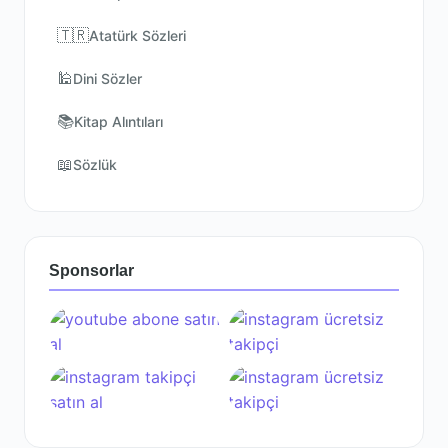
🇹🇷
Atatürk Sözleri
🕌
Dini Sözler
📚
Kitap Alıntıları
📖
Sözlük
Sponsorlar