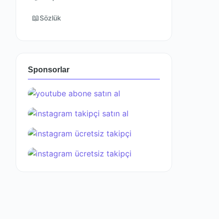
📖
Sözlük
Sponsorlar