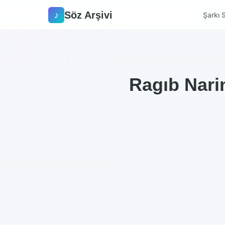
Söz Arşivi
♪
Şarkı S
Ragıb Narin