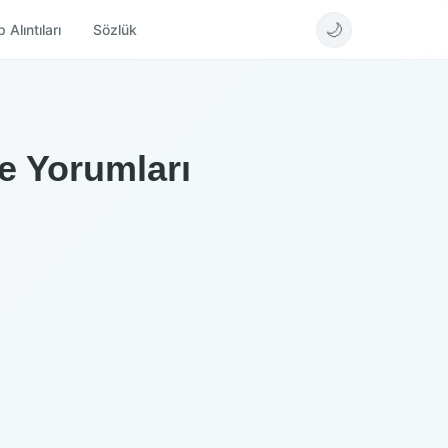
🌙
 Alıntıları
Sözlük
ve Yorumları