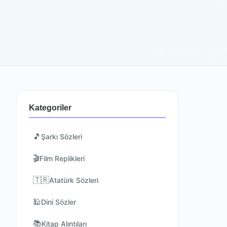
Kategoriler
🎵
Şarkı Sözleri
🎬
Film Replikleri
🇹🇷
Atatürk Sözleri
🕌
Dini Sözler
📚
Kitap Alıntıları