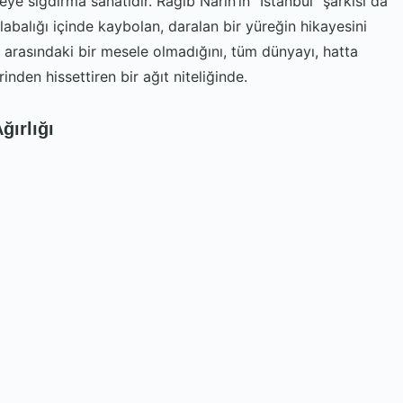
e sığdırma sanatıdır. Ragıb Narin’in “İstanbul” şarkısı da
abalığı içinde kaybolan, daralan bir yüreğin hikayesini
san arasındaki bir mesele olmadığını, tüm dünyayı, hatta
inden hissettiren bir ağıt niteliğinde.
ğırlığı