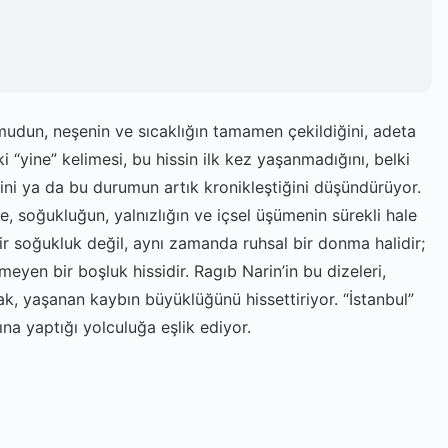
udun, neşenin ve sıcaklığın tamamen çekildiğini, adeta
ki “yine” kelimesi, bu hissin ilk kez yaşanmadığını, belki
ini ya da bu durumun artık kronikleştiğini düşündürüyor.
, soğukluğun, yalnızlığın ve içsel üşümenin sürekli hale
bir soğukluk değil, aynı zamanda ruhsal bir donma halidir;
eyen bir boşluk hissidir. Ragıb Narin’in bu dizeleri,
ak, yaşanan kaybın büyüklüğünü hissettiriyor. “İstanbul”
ına yaptığı yolculuğa eşlik ediyor.