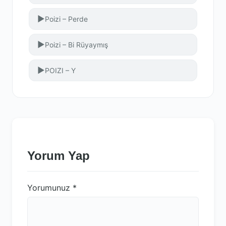
▶
Poizi – Perde
▶
Poizi – Bi Rüyaymış
▶
POIZI – Y
Yorum Yap
Yorumunuz
*