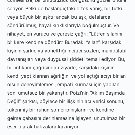
cümlesi ise, bir umutsuzluk döngüsünü gözler önüne
seriyor. Belki de başlangıçtaki o tek yanış, bir tutku
veya büyük bir aşktı; ancak bu aşk, defalarca
söndürülmüş, hayal kırıklıklarıyla boğulmuştur. Ve
nihayet, en vurucu ve çaresiz çağrı: “Lütfen silahını
bi’ kere kendine döndür.” Buradaki “silah”, karşıdaki
kişinin şarkıcıya yönelttiği incitici sözleri, manipülatif
davranışları veya duygusal şiddeti temsil ediyor. Bu,
bir intikam çağrısından ziyade, karşıdaki kişinin
kendi yaptıklarının ağırlığını ve yol açtığı acıyı bir an
olsun deneyimlemesi, empati kurması için yapılan
son, umutsuz bir yakarıştır. Poizi’nin “Aklım Başımda
Değil” şarkısı, böylece bir ilişkinin acı verici sonunu,
tükenmiş bir ruhun son çırpınışlarını ve kendine
gelme çabasını derinlemesine işleyen, unutulmaz bir
eser olarak hafızalara kazınıyor.