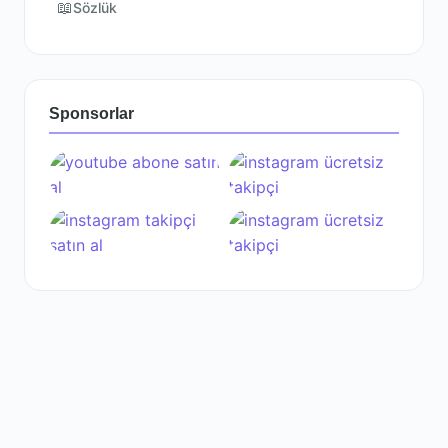
📖
Sözlük
Sponsorlar