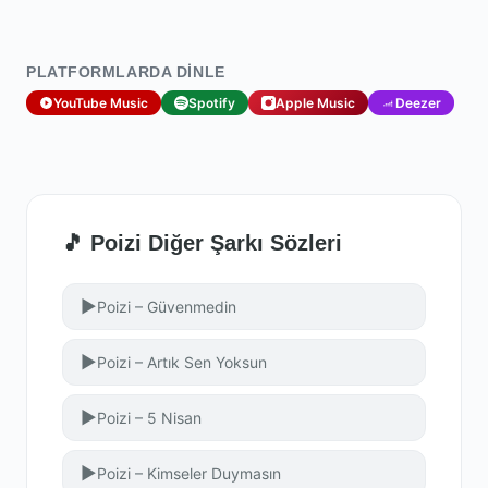
PLATFORMLARDA DINLE
YouTube Music
Spotify
Apple Music
Deezer
🎵 Poizi Diğer Şarkı Sözleri
▶
Poizi – Güvenmedin
▶
Poizi – Artık Sen Yoksun
▶
Poizi – 5 Nisan
▶
Poizi – Kimseler Duymasın