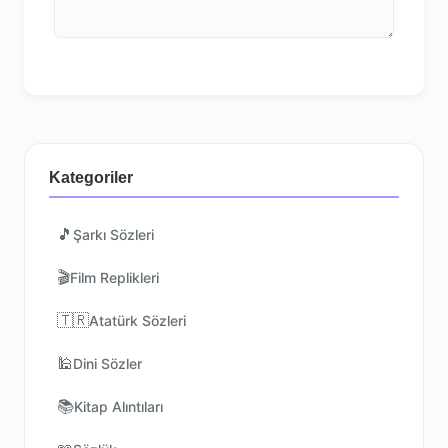
Kategoriler
🎵
Şarkı Sözleri
🎬
Film Replikleri
🇹🇷
Atatürk Sözleri
🕌
Dini Sözler
📚
Kitap Alıntıları