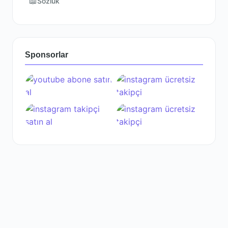
📖
Sözlük
Sponsorlar