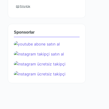
📖
Sözlük
Sponsorlar