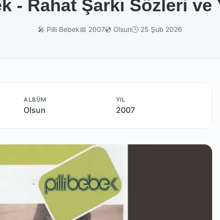
ek - Rahat Şarkı Sözleri ve
🎤 Pilli Bebek
📅 2007
💿 Olsun
🕒 25 Şub 2026
ALBÜM
YIL
Olsun
2007