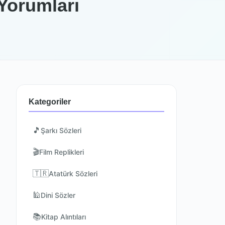
 Yorumları
Kategoriler
🎵
Şarkı Sözleri
🎬
Film Replikleri
🇹🇷
Atatürk Sözleri
🕌
Dini Sözler
📚
Kitap Alıntıları