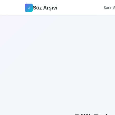
Söz Arşivi
♪
Şarkı S