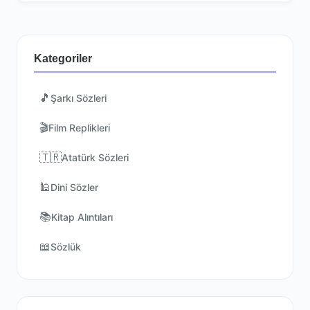
Kategoriler
🎵
Şarkı Sözleri
🎬
Film Replikleri
🇹🇷
Atatürk Sözleri
🕌
Dini Sözler
📚
Kitap Alıntıları
📖
Sözlük