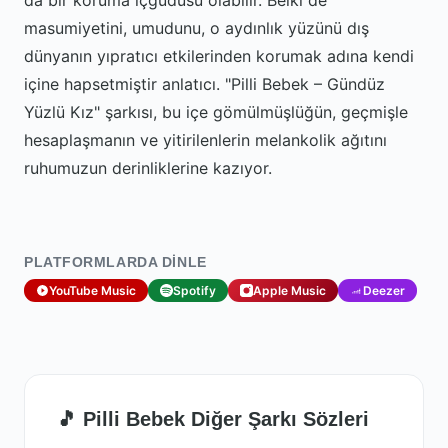
da bir koruma içgüdüsü olabilir. Belki de
masumiyetini, umudunu, o aydınlık yüzünü dış
dünyanın yıpratıcı etkilerinden korumak adına kendi
içine hapsetmiştir anlatıcı. "Pilli Bebek – Gündüz
Yüzlü Kız" şarkısı, bu içe gömülmüşlüğün, geçmişle
hesaplaşmanın ve yitirilenlerin melankolik ağıtını
ruhumuzun derinliklerine kazıyor.
PLATFORMLARDA DINLE
YouTube Music
Spotify
Apple Music
Deezer
🎵 Pilli Bebek Diğer Şarkı Sözleri