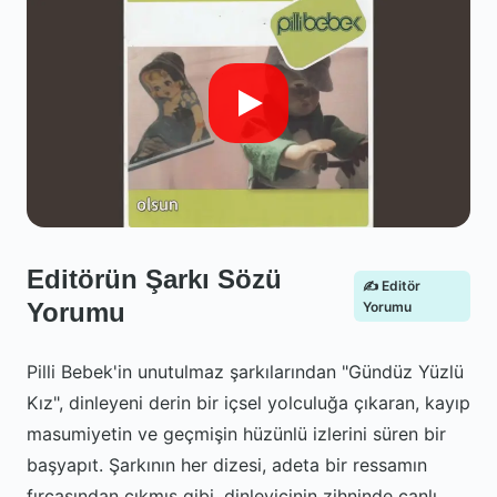
Editörün Şarkı Sözü
✍️ Editör
Yorumu
Yorumu
Pilli Bebek'in unutulmaz şarkılarından "Gündüz Yüzlü
Kız", dinleyeni derin bir içsel yolculuğa çıkaran, kayıp
masumiyetin ve geçmişin hüzünlü izlerini süren bir
başyapıt. Şarkının her dizesi, adeta bir ressamın
fırçasından çıkmış gibi, dinleyicinin zihninde canlı