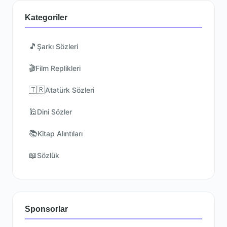
Kategoriler
🎵
Şarkı Sözleri
🎬
Film Replikleri
🇹🇷
Atatürk Sözleri
🕌
Dini Sözler
📚
Kitap Alıntıları
📖
Sözlük
Sponsorlar