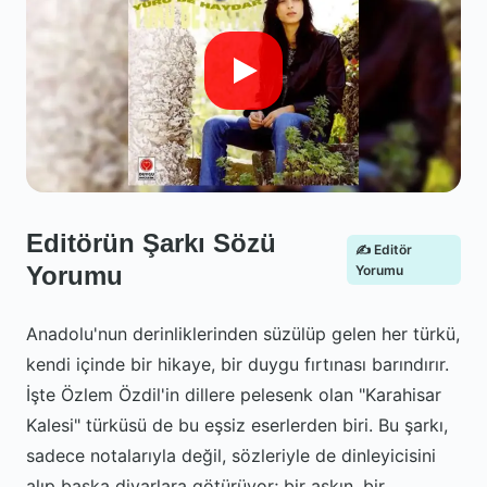
Editörün Şarkı Sözü
✍️ Editör
Yorumu
Yorumu
Anadolu'nun derinliklerinden süzülüp gelen her türkü,
kendi içinde bir hikaye, bir duygu fırtınası barındırır.
İşte Özlem Özdil'in dillere pelesenk olan "Karahisar
Kalesi" türküsü de bu eşsiz eserlerden biri. Bu şarkı,
sadece notalarıyla değil, sözleriyle de dinleyicisini
alıp başka diyarlara götürüyor; bir aşkın, bir