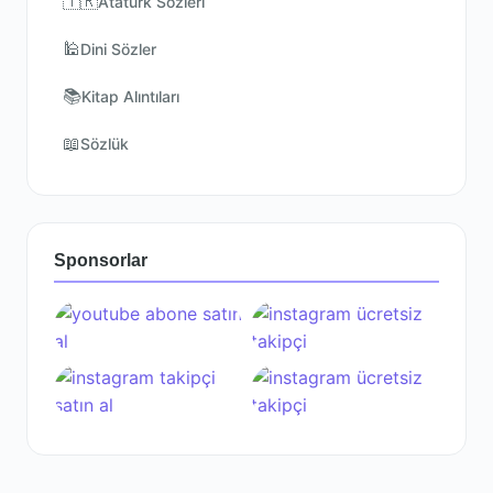
🇹🇷
Atatürk Sözleri
🕌
Dini Sözler
📚
Kitap Alıntıları
📖
Sözlük
Sponsorlar